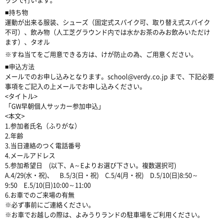
■持ち物
運動が出来る服装、シューズ（固定式スパイク可、取り替え式スパイク
不可）、飲み物（人工芝グラウンド内では水かお茶のみお飲みいただけ
ます）、タオル
※すね当てをご用意できる方は、けが防止の為、ご用意ください。
■申込方法
メールでのお申し込みとなります。school@verdy.co.jp まで、下記必要
事項をご記入の上メールでお申し込みください。
<タイトル>
「GW早朝個人サッカー参加申込」
<本文>
1.参加者氏名（ふりがな）
2.年齢
3.当日連絡のつく電話番号
4.メールアドレス
5.参加希望日 (以下、A～Eよりお選び下さい。複数選択可)
A.4/29(水・祝)、 B.5/3(日・祝) C.5/4(月・祝) D.5/10(日)8:50～
9:50 E.5/10(日)10:00～11:00
6.お車でのご来場の有無
※必ず事前にご連絡ください。
※お車でお越しの際は、よみうりランドの駐車場をご利用ください。