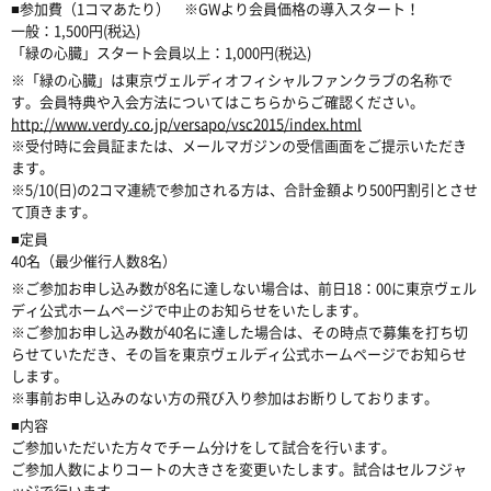
■参加費（1コマあたり） ※GWより会員価格の導入スタート！
一般：1,500円(税込)
「緑の心臓」スタート会員以上：1,000円(税込)
※「緑の心臓」は東京ヴェルディオフィシャルファンクラブの名称で
す。会員特典や入会方法についてはこちらからご確認ください。
http://www.verdy.co.jp/versapo/vsc2015/index.html
※受付時に会員証または、メールマガジンの受信画面をご提示いただき
ます。
※5/10(日)の2コマ連続で参加される方は、合計金額より500円割引とさせ
て頂きます。
■定員
40名（最少催行人数8名）
※ご参加お申し込み数が8名に達しない場合は、前日18：00に東京ヴェル
ディ公式ホームページで中止のお知らせをいたします。
※ご参加お申し込み数が40名に達した場合は、その時点で募集を打ち切
らせていただき、その旨を東京ヴェルディ公式ホームページでお知らせ
します。
※事前お申し込みのない方の飛び入り参加はお断りしております。
■内容
ご参加いただいた方々でチーム分けをして試合を行います。
ご参加人数によりコートの大きさを変更いたします。試合はセルフジャ
ッジで行います。