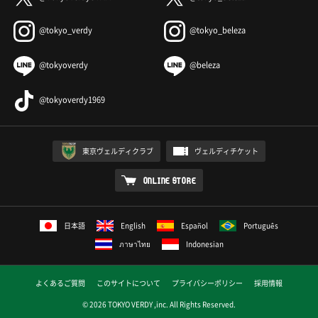
@tokyo_verdy
@tokyo_beleza
@tokyoverdy
@beleza
@tokyoverdy1969
東京ヴェルディクラブ
ヴェルディチケット
ONLINE STORE
日本語
English
Español
Português
ภาษาไทย
Indonesian
よくあるご質問
このサイトについて
プライバシーポリシー
採用情報
© 2026 TOKYO VERDY ,inc. All Rights Reserved.