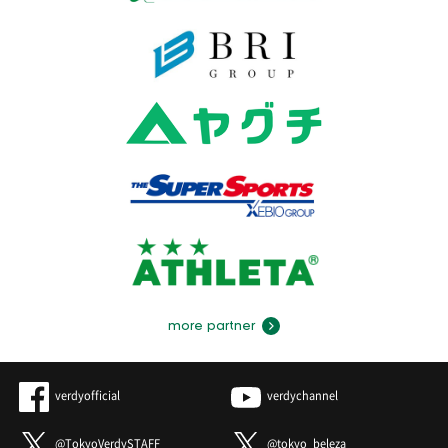
more partner
verdyofficial
verdychannel
@TokyoVerdySTAFF
@tokyo_beleza