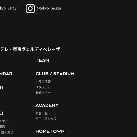
kyo_verdy
@tokyo_beleza
テレ・東京ヴェルディベレーザ
S
TEAM
NDAR
CLUB / STADIUM
クラブ情報
H
スタジアム
観戦マナー
ACADEMY
ET
試合一覧
選手・スタッフ
チケット
価格
HOMETOWN
/ 購入方法