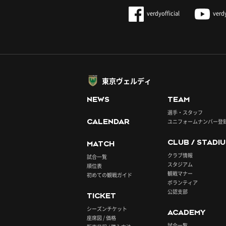
verdyofficial
verd
東京ヴェルディ
NEWS
TEAM
選手・スタッフ
CALENDAR
ユニフォームナンバー登
CLUB / STADI
MATCH
クラブ情報
試合一覧
スタジアム
順位表
観戦マナー
初めての観戦ガイド
ボランティア
公認支部
TICKET
シーズンチケット
ACADEMY
座席図 / 価格
試合一覧