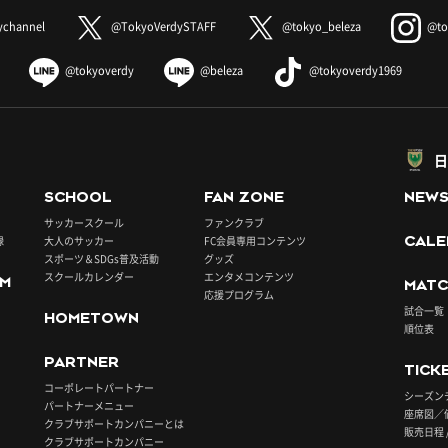
ychannel
@TokyoVerdySTAFF
@tokyo_beleza
@to
@tokyoverdy
@beleza
@tokyoverdy1969
日
SCHOOL
FAN ZONE
NEW
サッカースクール
ファンクラブ
録
大人のサッカー
FC会員専用コンテンツ
CALE
スポーツ＆SDGs普及活動
グッズ
スクールカレンダー
エンタメコンテンツ
UM
MATC
応援プログラム
試合一覧
HOMETOWN
順位表
PARTNER
TICK
コーポレートパートナー
シーズン
パートナーメニュー
座席図／
クラブサポートカンパニーとは
販売日程 
クラブサポートカンパニー