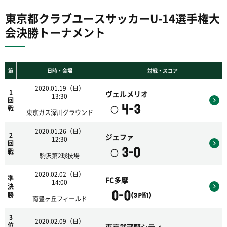
東京都クラブユースサッカーU-14選手権大
会決勝トーナメント
節
日時・会場
対戦・スコア
2020.01.19（日）
1
ヴェルメリオ
13:30
回
4-3
〇
戦
東京ガス深川グラウンド
2020.01.26（日）
2
ジェファ
12:30
回
3-0
〇
戦
駒沢第2球技場
2020.02.02（日）
準
FC多摩
14:00
決
0-0
勝
(3PK1)
南豊ヶ丘フィールド
3
2020.02.09（日）
位