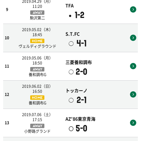
2019.04.29（月）
TFA
11:20
9
1-2
AWAY
●
駒沢第二
2019.05.02（木）
S.T.FC
18:45
10
4-1
HOME
◯
ヴェルディグラウンド
2019.05.06（月）
三菱養和調布
18:50
11
2-0
AWAY
◯
養和調布G
2019.06.02（日）
トッカーノ
16:50
12
2-1
HOME
◯
養和調布G
2019.07.06（土）
AZ'86東京青海
17:15
13
5-0
AWAY
〇
小野路グランド