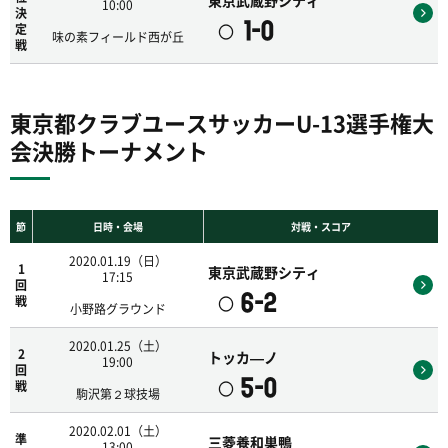
東京武蔵野シティ
10:00
決
1-0
〇
定
味の素フィールド西が丘
戦
東京都クラブユースサッカーU-13選手権大
会決勝トーナメント
節
日時・会場
対戦・スコア
2020.01.19（日）
1
東京武蔵野シティ
17:15
回
6-2
〇
戦
小野路グラウンド
2020.01.25（土）
2
トッカ—ノ
19:00
回
5-0
〇
戦
駒沢第２球技場
2020.02.01（土）
準
三菱養和巣鴨
13:00