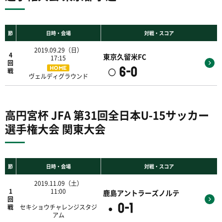
節
日時・会場
対戦・スコア
2019.09.29（日）
4
東京久留米FC
17:15
回
6-0
HOME
〇
戦
ヴェルディグラウンド
高円宮杯 JFA 第31回全日本U-15サッカー
選手権大会 関東大会
節
日時・会場
対戦・スコア
2019.11.09（土）
1
11:00
鹿島アントラーズノルテ
回
0-1
●
戦
セキショウチャレンジスタジ
アム