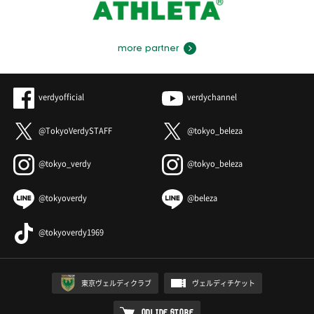
more partner
verdyofficial
verdychannel
@TokyoVerdySTAFF
@tokyo_beleza
@tokyo_verdy
@tokyo_beleza
@tokyoverdy
@beleza
@tokyoverdy1969
東京ヴェルディクラブ
ヴェルディチケット
ONLINE STORE