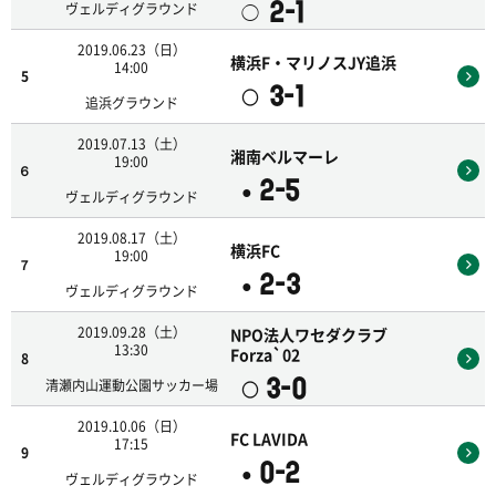
2-1
◯
ヴェルディグラウンド
2019.06.23（日）
横浜F・マリノスJY追浜
14:00
5
3-1
〇
追浜グラウンド
2019.07.13（土）
湘南ベルマーレ
19:00
６
2-5
●
ヴェルディグラウンド
2019.08.17（土）
横浜FC
19:00
７
2-3
●
ヴェルディグラウンド
2019.09.28（土）
NPO法人ワセダクラブ
13:30
Forza`02
8
3-0
〇
清瀬内山運動公園サッカー場
2019.10.06（日）
FC LAVIDA
17:15
9
0-2
●
ヴェルディグラウンド