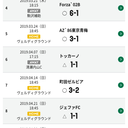
2019.03.21（木）
Forza`02B
18:15
4
6-1
AWAY
◯
駒沢補助
2019.03.24（日）
AZ`86東京青梅
18:45
5
3-1
HOME
◯
ヴェルディグラウンド
2019.04.07（日）
トッカーノ
17:15
6
1-1
AWAY
△
清瀬内山C
2019.04.14（日）
町田ゼルビア
18:45
7
3-2
HOME
◯
ヴェルディグラウンド
2019.04.21（日）
ジェファFC
18:45
8
1-1
HOME
△
ヴェルディグラウンド