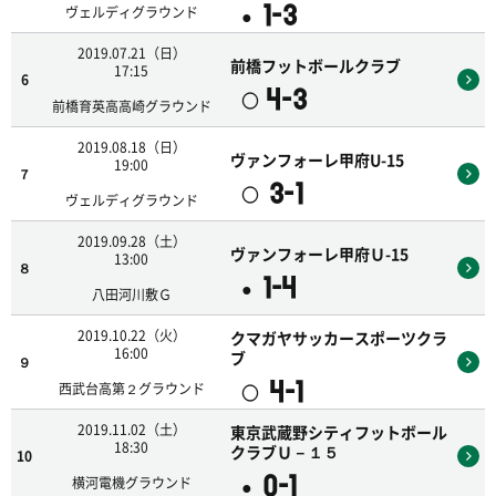
1-3
●
ヴェルディグラウンド
2019.07.21（日）
前橋フットボールクラブ
17:15
6
4-3
〇
前橋育英高高崎グラウンド
2019.08.18（日）
ヴァンフォーレ甲府U-15
19:00
７
3-1
〇
ヴェルディグラウンド
2019.09.28（土）
ヴァンフォーレ甲府Ｕ-15
13:00
８
1-4
●
八田河川敷Ｇ
2019.10.22（火）
クマガヤサッカースポーツクラ
16:00
ブ
９
4-1
〇
西武台高第２グラウンド
2019.11.02（土）
東京武蔵野シティフットボール
18:30
クラブＵ－１５
10
0-1
●
横河電機グラウンド