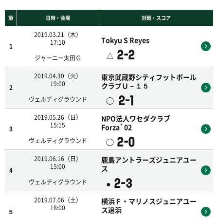
節
日時・会場
対戦・スコア
2019.03.21（木）
Tokyu S Reyes
17:10
1
2-2
△
ジャーニー太田Ｇ
2019.04.30（火）
東京武蔵野シティフットボール
19:00
クラブＵ－１５
2
2-1
◯
ヴェルディグラウンド
2019.05.26（日）
NPO法人ワセダクラブ
15:15
Forza`02
3
2-0
◯
ヴェルディグラウンド
2019.06.16（日）
鹿島アントラーズジュニアユー
15:00
ス
4
2-3
●
ヴェルディグラウンド
2019.07.06（土）
横浜Ｆ・マリノスジュニアユー
18:00
ス追浜
５