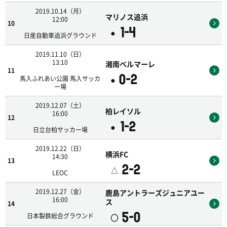
2019.10.14（月）
マリノス追浜
12:00
10
1-4
●
日産自動車追浜グラウンド
2019.11.10（日）
13:10
湘南ベルマーレ
11
0-2
●
馬入ふれあい公園 馬入サッカ
ー場
2019.12.07（土）
柏レイソル
16:00
12
1-2
●
日立台柏サッカー場
2019.12.22（日）
横浜FC
14:30
13
2-2
△
LEOC
2019.12.27（金）
鹿島アントラーズジュニアユー
16:00
ス
14
5-0
〇
日本製鉄総合グラウンド