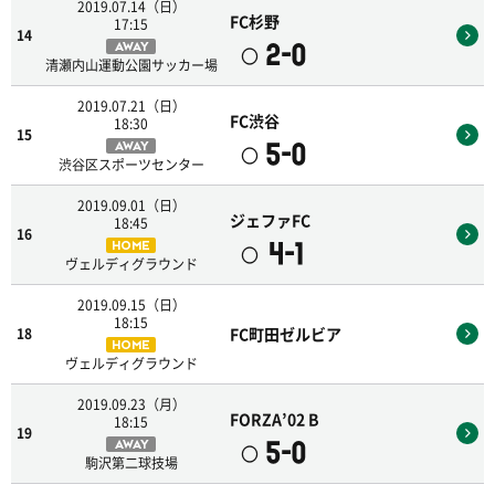
2019.07.14（日）
FC杉野
17:15
14
2-0
AWAY
〇
清瀬内山運動公園サッカー場
2019.07.21（日）
FC渋谷
18:30
15
5-0
AWAY
〇
渋谷区スポーツセンター
2019.09.01（日）
ジェファFC
18:45
16
4-1
HOME
〇
ヴェルディグラウンド
2019.09.15（日）
18:15
FC町田ゼルビア
18
HOME
ヴェルディグラウンド
2019.09.23（月）
FORZA’02 B
18:15
19
5-0
AWAY
〇
駒沢第二球技場