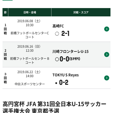
節
日時・会場
対戦・スコア
2019.06.08（土）
1
10:30
高崎FC
回
2-1
◯
戦
前橋フットボールセンターC
コート
2019.06.16（日）
2
12:30
川崎フロンターレU-15
回
0-0
〇
戦
前橋フットボールセンター B
(5PK4)
コート
2019.06.22（土）
３
TOKYU S Reyes
14:00
回
0-2
●
戦
中⽥スポーツセンター
高円宮杯 JFA 第31回全日本U-15サッカー
選手権大会 東京都予選