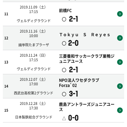
2019.11.09（土）
前橋FC
17:15
11
2-1
〇
ヴェルディグラウンド
2019.11.16（土）
Ｔｏｋｙｕ Ｓ Ｒｅｙｅｓ
10:00
12
2-0
〇
國學院たまプラーザ
2019.11.24（日）
三菱養和サッカークラブ巣鴨ジ
17:15
ュニアユース
13
2-1
〇
ヴェルディグラウンド
2019.12.07（土）
NPO法人ワセダクラブ
17:00
Forza`02
14
3-1
〇
西武台高校第2グラウンド
2019.12.28（土）
鹿島アントラーズジュニアユー
17:30
ス
15
0-0
△
日本製鉄総合グラウンド