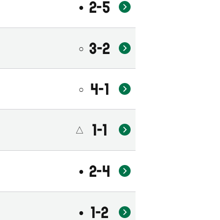
2-5
●
3-2
○
4-1
○
1-1
△
2-4
●
1-2
●