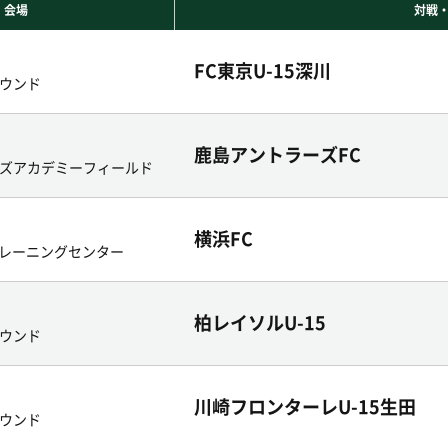
・会場
対戦
FC東京U-15深川
ウンド
鹿島アントラーズFC
ズアカデミーフィールド
横浜FC
Cトレーニングセンター
柏レイソルU-15
ウンド
川崎フロンターレU-15生田
ウンド