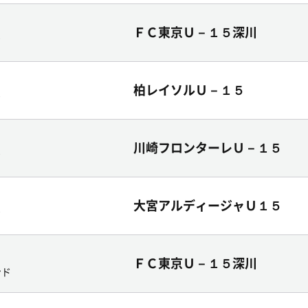
ＦＣ東京Ｕ－１５深川
ド
柏レイソルＵ－１５
ド
川崎フロンターレＵ－１５
ド
大宮アルディージャＵ１５
ド
ＦＣ東京Ｕ－１５深川
ンド