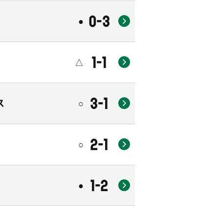
0-3
●
1-1
△
3-1
ス
○
2-1
○
1-2
●