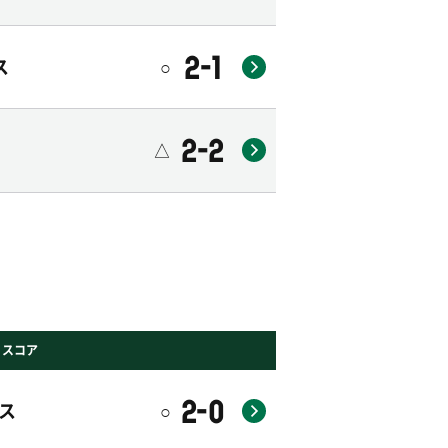
2-1
ス
○
2-2
△
・スコア
2-0
ス
○