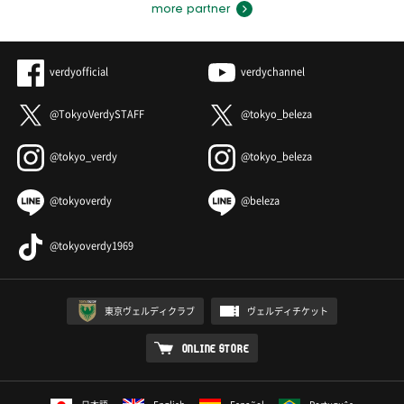
more partner
verdyofficial
verdychannel
@TokyoVerdySTAFF
@tokyo_beleza
@tokyo_verdy
@tokyo_beleza
@tokyoverdy
@beleza
@tokyoverdy1969
東京ヴェルディクラブ
ヴェルディチケット
ONLINE STORE