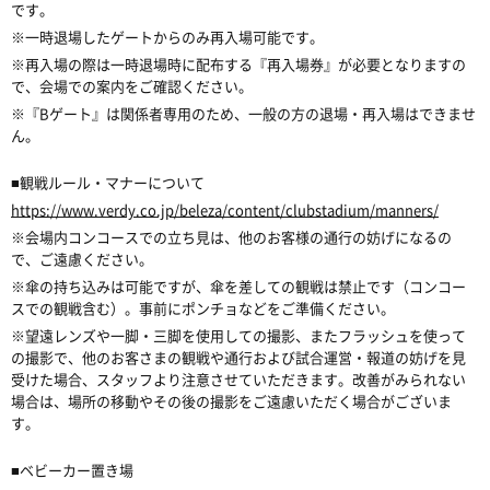
です。
※一時退場したゲートからのみ再入場可能です。
※再入場の際は一時退場時に配布する『再入場券』が必要となりますの
で、会場での案内をご確認ください。
※『Bゲート』は関係者専用のため、一般の方の退場・再入場はできませ
ん。
■観戦ルール・マナーについて
https://www.verdy.co.jp/beleza/content/clubstadium/manners/
※会場内コンコースでの立ち見は、他のお客様の通行の妨げになるの
で、ご遠慮ください。
※
傘の持ち込みは可能ですが、傘を差しての観戦は禁止です（コンコー
スでの観戦含む）。事前にポンチョなどをご準備ください。
※望遠レンズや一脚・三脚を使用しての撮影、またフラッシュを使って
の撮影で、他のお客さまの観戦や通行および試合運営・報道の妨げを見
受けた場合、スタッフより注意させていただきます。改善がみられない
場合は、場所の移動やその後の撮影をご遠慮いただく場合がございま
す。
■ベビーカー置き場