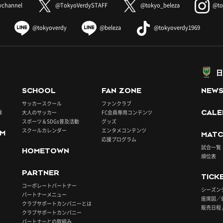
ychannel
@TokyoVerdySTAFF
@tokyo_beleza
@to
@tokyoverdy
@beleza
@tokyoverdy1969
日
SCHOOL
FAN ZONE
NEW
サッカースクール
ファンクラブ
録
大人のサッカー
FC会員専用コンテンツ
CALE
スポーツ＆SDGs普及活動
グッズ
スクールカレンダー
エンタメコンテンツ
UM
MATC
応援プログラム
試合一覧
HOMETOWN
順位表
PARTNER
TICK
コーポレートパートナー
シーズン
パートナーメニュー
座席図／
クラブサポートカンパニーとは
販売日程 
クラブサポートカンパニー
パートナーとの取組み