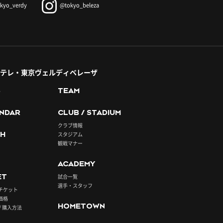
kyo_verdy
@tokyo_beleza
テレ・東京ヴェルディベレーザ
S
TEAM
NDAR
CLUB / STADIUM
クラブ情報
H
スタジアム
観戦マナー
ACADEMY
ET
試合一覧
選手・スタッフ
チケット
価格
HOMETOWN
/ 購入方法