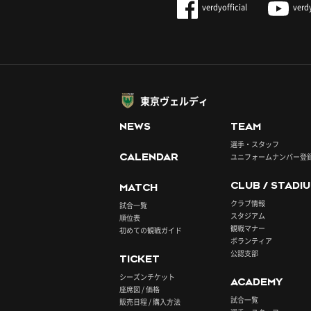
verdyofficial
verd
東京ヴェルディ
NEWS
TEAM
選手・スタッフ
CALENDAR
ユニフォームナンバー登
CLUB / STADI
MATCH
クラブ情報
試合一覧
スタジアム
順位表
観戦マナー
初めての観戦ガイド
ボランティア
公認支部
TICKET
シーズンチケット
ACADEMY
座席図 / 価格
試合一覧
販売日程 / 購入方法