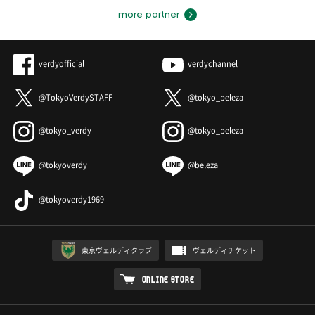
more partner
verdyofficial
verdychannel
@TokyoVerdySTAFF
@tokyo_beleza
@tokyo_verdy
@tokyo_beleza
@tokyoverdy
@beleza
@tokyoverdy1969
東京ヴェルディクラブ
ヴェルディチケット
ONLINE STORE