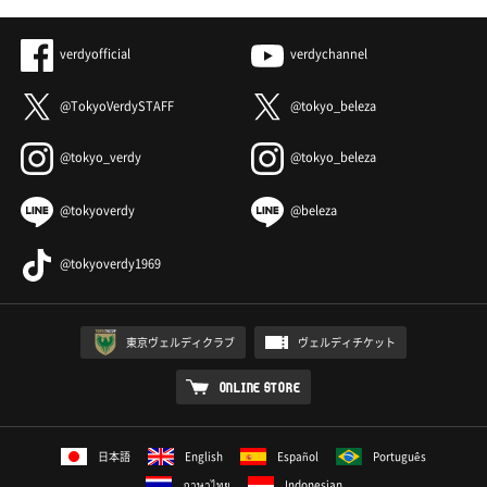
verdyofficial
verdychannel
@TokyoVerdySTAFF
@tokyo_beleza
@tokyo_verdy
@tokyo_beleza
@tokyoverdy
@beleza
@tokyoverdy1969
東京ヴェルディクラブ
ヴェルディチケット
ONLINE STORE
日本語
English
Español
Português
ภาษาไทย
Indonesian