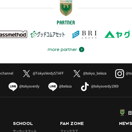
PARTNER
more partner
ychannel
@TokyoVerdySTAFF
@tokyo_beleza
@to
@tokyoverdy
@beleza
@tokyoverdy1969
日
SCHOOL
FAN ZONE
NEW
サッカースクール
ファンクラブ