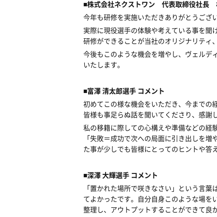
■株式会社ネクストワン 代表取締役社長 村
今年も研修を実施いただきありがとうござ
実際に現役選手の体験や考えている事を聞
研修ができることが当社のオリジナリティ
今後もこのような機会を増やし、ヴェルデ
いたします。
■富澤 清太郎選手 コメント
初めてこの様な機会をいただき、今までの
皆様も事足らぬ話を聞いてくださり、感謝
私の移籍に際しての心構えや準備などの経
「失敗＝成功で次への局面に引き出しを増
た事が少しでも皆様にとってのヒントや答
■深澤 大輝選手 コメント
「置かれた場所で咲きなさい」という言葉
てよかったです。自分自身このような場を
整理し、アウトプットすることができて良