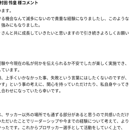
田 怜皇 様コメント
います。
ける機会なんて滅多にないので貴重な経験になりましたし、このような
、強みにもなりました。
ィさんと共に成長していきたいと思いますので引き続きよろしくお願い
経験や今現在の私が何かを伝えられるか不安でしたが楽しく実施でき、
しています。
験、上手くいかなかった事、失敗という言葉にはしたくないのですが、
やす」という事の考えに、関心を持っていただけたり、私自身やってき
え合わせになっていたら幸いです。
は、サッカー以外の場所でも通ずる部分があると思うので共感いただけ
いただいたことでリーダーシップや今までの経験について考えて、より
かったです。これからプロサッカー選手として活動をしていく上で、