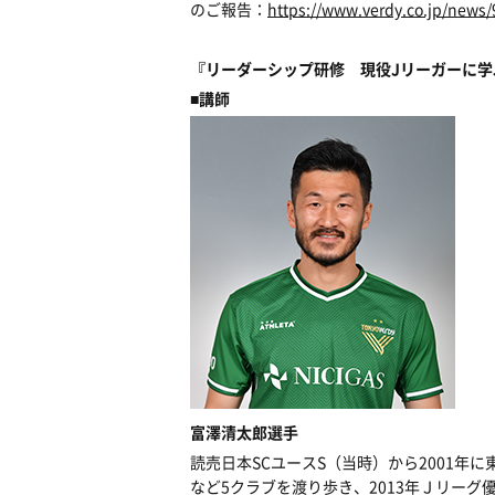
のご報告：
https://www.verdy.co.jp/news
『リーダーシップ研修 現役Jリーガーに
■講師
富澤清太郎選手
読売日本SCユースS（当時）から2001
など5クラブを渡り歩き、2013年Ｊリーグ