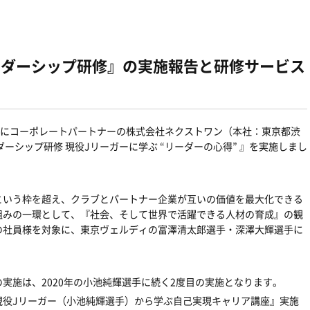
ーダーシップ研修』の実施報告と研修サービス
）にコーポレートパートナーの株式会社ネクストワン（本社：東京都渋
ーシップ研修 現役Jリーガーに学ぶ “リーダーの心得” 』を実施しまし
という枠を超え、クラブとパートナー企業が互いの価値を最大化できる
組みの一環として、『社会、そして世界で活躍できる人材の育成』の観
の社員様を対象に、東京ヴェルディの富澤清太郎選手・深澤大輝選手に
実施は、2020年の小池純輝選手に続く2度目の実施となります。
『現役Jリーガー（小池純輝選手）から学ぶ自己実現キャリア講座』実施