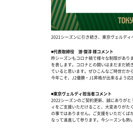
2021シーズンに引き続き、東京ヴェルデ
■代表取締役 游 傑淳 様コメント
昨シーズンもコロナ禍で様々な制限があり
を表します。コロナとの闘いはまだまだ続
ていると思います。ぜひこんなご時世だか
今年こそ、J2優勝・J1昇格が出来るよう応
■東京ヴェルディ担当者コメント
2022シーズンのご契約更新、誠にありが
ィをご支援いただけること、大変ありがた
の事ではありません。ご支援をいただくば
なって邁進して参ります。今シーズンも熱