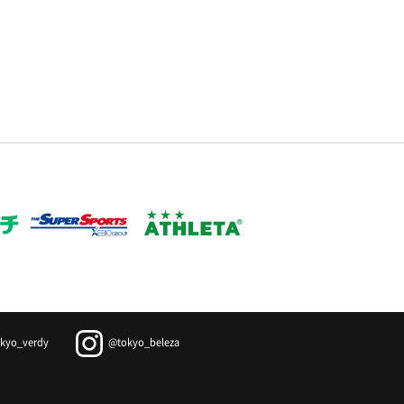
kyo_verdy
@tokyo_beleza