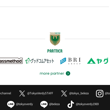
PARTNER
more partner
ychannel
@TokyoVerdySTAFF
@tokyo_beleza
@to
@tokyoverdy
@beleza
@tokyoverdy1969