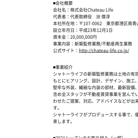
■会社概要
会社名：株式会社Chateau Life
代表者：代表取締役 游 傑淳
本社所在地：〒107-0062 東京都港区南青
設立年月日：平成23年12月1日
資本金：20,000,000円
事業内容：新築監修業務/不動産再生業務
公式サイト：
http://chateau-life.co.jp/
■事業紹介
シャトーライフの新築監修業務は土地の有
もとにヒアリング、設計、デザイン、施工
堅牢な外装、繊細な内装の部材、最新設備
含め全スタッフが不動産賃貸事業を営んで
わせたご提案、対応、アドバイスなどが出
す。
シャトーライフがプロデュースする事で、
束します。
■2021シーズンのお取り組み（一部）