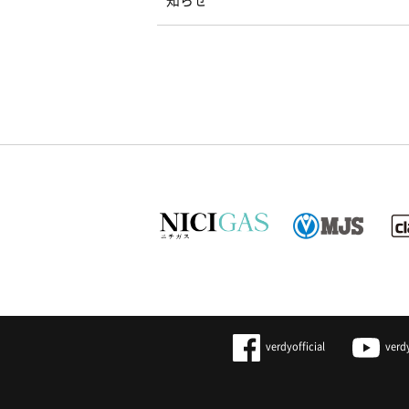
知らせ
verdyofficial
verd