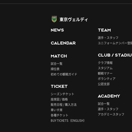
東京ヴェルディ
NEWS
TEAM
選手・スタッフ
CALENDAR
ユニフォームナンバー登
CLUB / STADI
MATCH
クラブ情報
試合一覧
スタジアム
順位表
観戦マナー
初めての観戦ガイド
ボランティア
公認支部
TICKET
シーズンチケット
ACADEMY
座席図 / 価格
試合一覧
販売日程 / 購入方法
選手・スタッフ
車いす席
アカデミースタッフ
各種チケット
BUY TICKETS（ENGLISH）