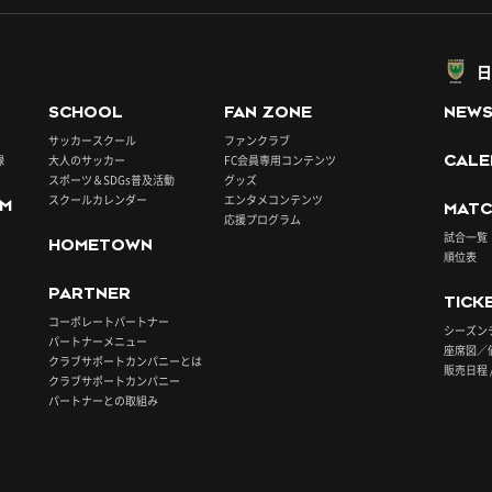
日
SCHOOL
FAN ZONE
NEW
サッカースクール
ファンクラブ
録
大人のサッカー
FC会員専用コンテンツ
CALE
スポーツ＆SDGs普及活動
グッズ
スクールカレンダー
エンタメコンテンツ
UM
MATC
応援プログラム
試合一覧
HOMETOWN
順位表
PARTNER
TICK
コーポレートパートナー
シーズン
パートナーメニュー
座席図／
クラブサポートカンパニーとは
販売日程 
クラブサポートカンパニー
パートナーとの取組み