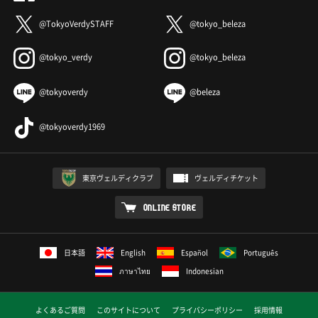
@TokyoVerdySTAFF
@tokyo_beleza
@tokyo_verdy
@tokyo_beleza
@tokyoverdy
@beleza
@tokyoverdy1969
東京ヴェルディクラブ
ヴェルディチケット
ONLINE STORE
日本語
English
Español
Português
ภาษาไทย
Indonesian
よくあるご質問
このサイトについて
プライバシーポリシー
採用情報