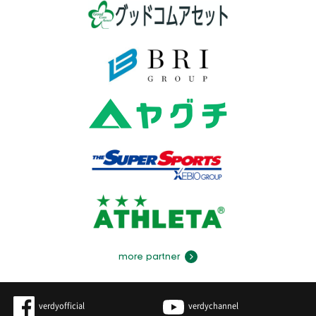
more partner
verdyofficial
verdychannel