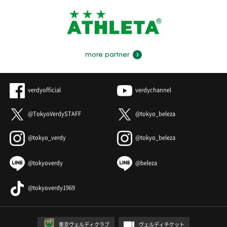
more partner
verdyofficial
verdychannel
@TokyoVerdySTAFF
@tokyo_beleza
@tokyo_verdy
@tokyo_beleza
@tokyoverdy
@beleza
@tokyoverdy1969
東京ヴェルディクラブ
ヴェルディチケット