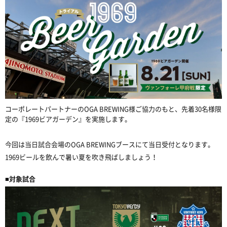
コーポレートパートナーの
OGA BREWING
様ご協力のもと、先着
30
名様限
定の『
1969
ビアガーデン』を実施します。
今回は当日試合会場の
OGA BREWING
ブースにて当日受付となります。
1969ビールを飲んで暑い夏を吹き飛ばしましょう！
■対象試合