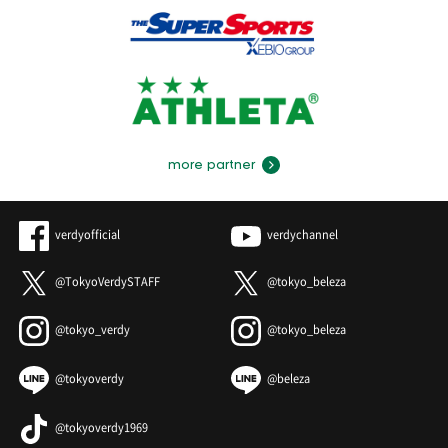
more partner
verdyofficial
verdychannel
@TokyoVerdySTAFF
@tokyo_beleza
@tokyo_verdy
@tokyo_beleza
@tokyoverdy
@beleza
@tokyoverdy1969