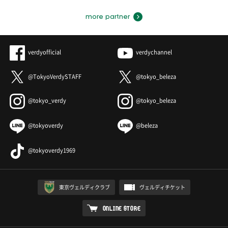
more partner
verdyofficial
verdychannel
@TokyoVerdySTAFF
@tokyo_beleza
@tokyo_verdy
@tokyo_beleza
@tokyoverdy
@beleza
@tokyoverdy1969
東京ヴェルディクラブ
ヴェルディチケット
ONLINE STORE