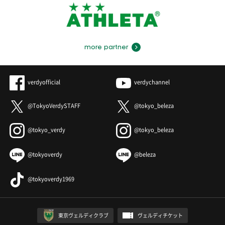
more partner
verdyofficial
verdychannel
@TokyoVerdySTAFF
@tokyo_beleza
@tokyo_verdy
@tokyo_beleza
@tokyoverdy
@beleza
@tokyoverdy1969
東京ヴェルディクラブ
ヴェルディチケット