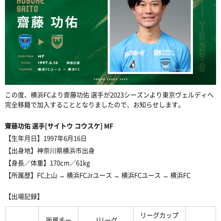
この度、横浜FCより齋藤功佑 選手が2023シーズンより東京ヴェルディへ
完全移籍で加入することとなりましたので、お知らせします。
齋藤功佑 選手[サイトウ コウスケ] MF
【生年月日】
1997年6月16日
【出身地】
神奈川県横浜市出身
【身長／体重】
170cm／61kg
【所属歴】
FC上山 → 横浜FCJrユース → 横浜FCユース → 横浜FC
【出場記録】
リーグカップ
所属チー
Jリーグ