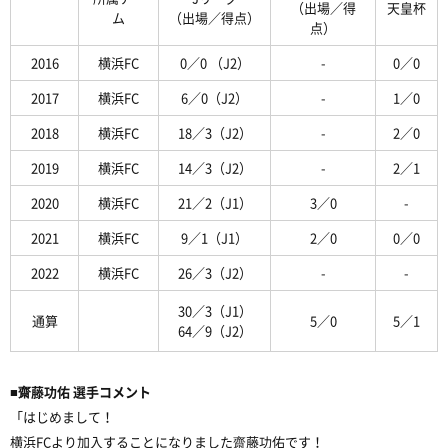
（出場／得
天皇杯
ム
（出場／得点）
点）
2016
横浜FC
0／0 （J2）
-
0／0
2017
横浜FC
6／0（J2）
-
1／0
2018
横浜FC
18／3（J2）
-
2／0
2019
横浜FC
14／3（J2）
-
2／1
2020
横浜FC
21／2（J1）
3／0
-
2021
横浜FC
9／1（J1）
2／0
0／0
2022
横浜FC
26／3（J2）
-
-
30／3（J1）
通算
5／0
5／1
64／9（J2）
■齋藤功佑 選手コメント
「
はじめまして！
横浜FCより加入することになりました齋藤功佑です！