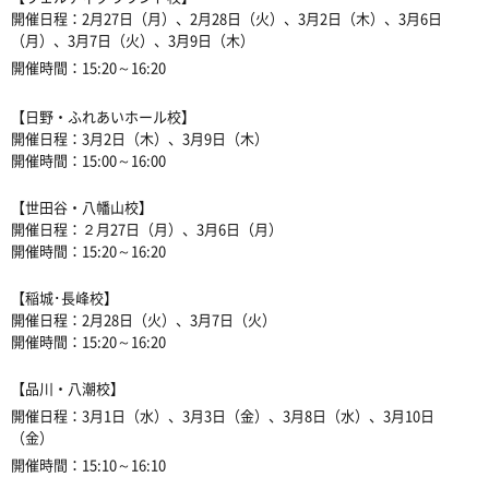
開催日程：
2
月
27
日（月）、
2
月
28
日（火）、
3
月
2
日（木）、
3
月
6
日
（月）、
3
月
7
日（火）、
3
月
9
日（木）
開催時間：
15:20
～
16:20
【日野・ふれあいホール校】
開催日程：
3
月
2
日（木）、
3
月
9
日（木）
開催時間：
15:00
～
16:00
【世田谷・八幡山校】
開催日程：２月
27
日（月）、
3
月
6
日（月）
開催時間：
15:20
～
16:20
【稲城･長峰校】
開催日程：
2
月
28
日（火）、
3
月
7
日（火）
開催時間：
15:20
～
16:20
【品川・八潮校】
開催日程：
3
月
1
日（水）、
3
月
3
日（金）、
3
月
8
日（水）、
3
月
10
日
（金）
開催時間：
15:10
～
16:10