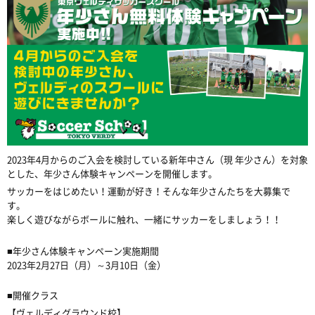
2023
年
4
月からのご入会を検討している新年中さん（現
年少さん）を対象
とした、年少さん体験キャンペーンを開催します。
サッカーをはじめたい！運動が好き！そんな年少さんたちを大募集で
す。
楽しく遊びながらボールに触れ、一緒にサッカーをしましょう！！
■
年少さん体験キャンペーン実施期間
2023
年
2
月
27
日（月）～
3
月
10
日（金）
■
開催クラス
【ヴェルディグラウンド校】