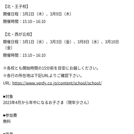
【北・王子校】
開催日程：
3
月
2
日（木）、
3
月
9
日（木）
開催時間：
15:10
～
16:10
【北・西が丘校】
開催日程：
3
月
1
日（水）、
3
月
3
日（金）、
3
月
8
日（水）、
3
月
10
日
（金）
開催時間：
15:10
～
16:10
※
各校とも開始時間の
15
分前を目安にお越しください。
※
各行の所在地は下記
URL
よりご確認下さい。
URL:
https://www.verdy.co.jp/content/school/school/
■
対象
2023
年
4
月から年中になるお子さま（現年少さん）
■
参加費
無料
■
定員