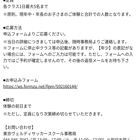
各クラス
1
日最大
5
名まで
※
原則、現年中・年長のお子さまのご体験と合計での人数となります。
■
応募方法
申込フォームよりご応募ください。
※
当日の詳細につきましては申込後、随時事務局よりご連絡します。
※
フォームに停止中クラス等の記載がありますが、【年少】の表記がな
い場合には、フォームへのご入力は可能です。ただし、フォームへの入
力ではご予約が確定しませんので、その後の返信メールをお待ち下さ
い。
■
お申込みフォーム
https://ws.formzu.net/fgen/S92160144/
■
締切
体験の前日まで
※
ただし、定員になり次第締め切らせていただきます。
【お問い合わせ】
東京ヴェルディサッカースクール事務局
044-946-3042
（月
13:00
～
17:00
／火～金
11:00
～
17:00
）
※
祝日を除く