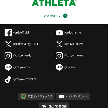
more partner
verdyofficial
verdychannel
@TokyoVerdySTAFF
@tokyo_beleza
@tokyo_verdy
@tokyo_beleza
@tokyoverdy
@beleza
@tokyoverdy1969
東京ヴェルディクラブ
ヴェルディチケット
ONLINE STORE