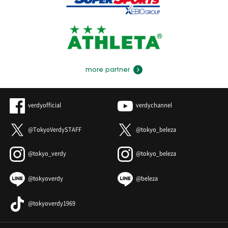
more partner
verdyofficial
verdychannel
@TokyoVerdySTAFF
@tokyo_beleza
@tokyo_verdy
@tokyo_beleza
@tokyoverdy
@beleza
@tokyoverdy1969