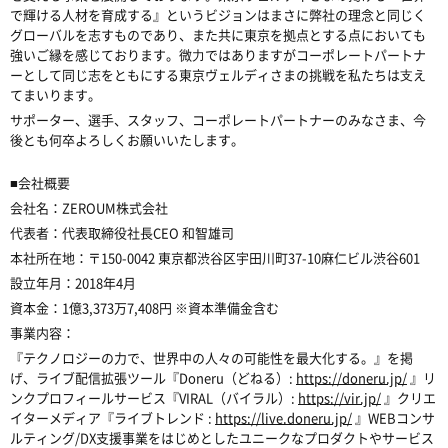
で輝ける人材を育成する』というビジョンはまさに弊社の理念と同じく
グローバルを志すものであり、また共に東京を拠点とする点においても
強いご縁を感じております。微⼒ではありますがコーポレートパートナ
ーとして同じ志をともにする東京ヴェルディさまの挑戦を私たちは⽀え
てまいります。
サポーター、選手、スタッフ、コーポレートパートナーのみなさま、今
後とも何卒よろしくお願いいたします。
■
会社概要
会社名：
ZEROUM
株式会社
代表者：代表取締役社長
CEO
和智雄司
本社所在地：
〒
150-0042
東京都渋谷区宇田川町
37-10
麻仁ビル渋谷
601
設立年月：
2018
年
4
月
資本金：
1
億
3,373
万
7,408
円
※
資本準備金含む
事業内容：
『テクノロジーの力で、世界中の人々の可能性を最大化する。』を掲
げ、
ライブ配信拡張ツール『
Doneru
（どねる）
:
https://doneru.jp/
』
リ
ンクプロフィールサービス『
VIRAL
（バイラル）
:
https://vir.jp/
』
クリエ
イターメディア『ライブトレンド
:
https://live.doneru.jp/
』
WEB
コンサ
ルティング
/DX
支援事業をはじめとしたユニークなプロダクトやサービス