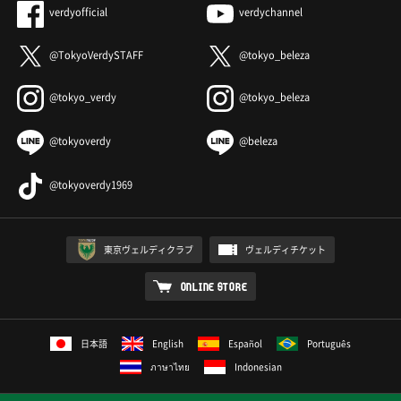
verdyofficial
verdychannel
@TokyoVerdySTAFF
@tokyo_beleza
@tokyo_verdy
@tokyo_beleza
@tokyoverdy
@beleza
@tokyoverdy1969
東京ヴェルディクラブ
ヴェルディチケット
ONLINE STORE
日本語
English
Español
Português
ภาษาไทย
Indonesian