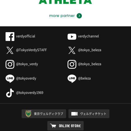
more partner
verdyofficial
verdychannel
@TokyoVerdySTAFF
@tokyo_beleza
@tokyo_verdy
@tokyo_beleza
@tokyoverdy
@beleza
@tokyoverdy1969
東京ヴェルディクラブ
ヴェルディチケット
ONLINE STORE