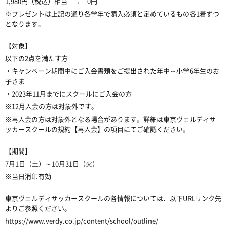
1,980
円（税込）相当 →
0
円
※
プレゼントは上記の通り各学年で購入必須と定めているもの各
1
着ずつ
となります。
【対象】
以下の
2
点を満たす方
・キャンペーン期間中にご入会書類をご提出された年中～小学
6
年生のお
子さま
・
2023
年
11
月までにスクールにご入会の方
※12
月入会の方は対象外です。
※
再入会の方は対象外となる場合があります。詳細は東京ヴェルディサ
ッカースクールの規約【再入会】の項目にてご確認ください。
【期間】
7月1日
（土）～
10月31日
（火）
※
当日消印有効
東京ヴェルディサッカースクールの各情報については、以下
URL
リンク先
よりご参照ください。
https://www.verdy.co.jp/content/school/outline/