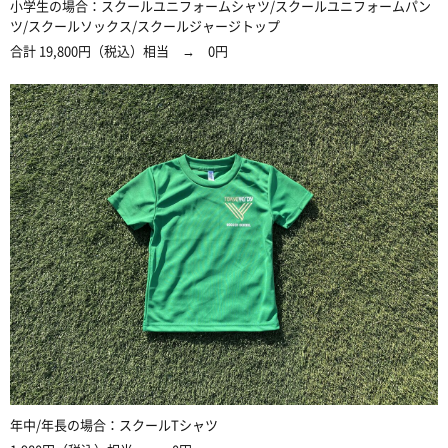
小学生の場合：スクールユニフォームシャツ
/
スクールユニフォームパン
ツ
/
スクールソックス
/
スクールジャージトップ
合計
19,800
円（税込）相当 →
0
円
年中
/
年長の場合：スクール
T
シャツ