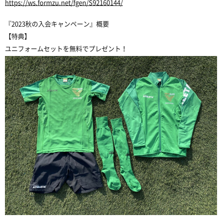
https://ws.formzu.net/fgen/S92160144/
『
2023
秋の入会キャンペーン』概要
【特典】
ユニフォームセットを無料でプレゼント！