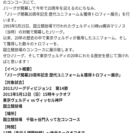
のコンコースにて、
Jリーグが開幕して今年で20周年を迎えるのにちなみ、
「Jリーグ開幕20周年記念 歴代ユニフォーム＆獲得トロフィー展示」を行
います。
1993年5月15日、国立競技場で行われたヴェルディ川崎vs横浜マリノス
（当時）の対戦で開幕したJリーグ。
以来、20年の歴史の中で東京ヴェルディが着用したユニフォーム、そし
て獲得した数々のトロフィーを、
国立競技場のコンコースに展示致します。
ぜひJリーグ、そして東京ヴェルディの20年にわたる歴史を感じて頂けれ
ばと思います！
【イベント概要】
「Jリーグ開幕20周年記念 歴代ユニフォーム＆獲得トロフィー展示」
【対象試合】
2013Jリーグディビジョン2 第14節
2013年5月12日（日）15時キックオフ
東京ヴェルディ vs ヴィッセル神戸
国立競技場
【場所】
国立競技場 千駄ヶ谷門入って左コンコース
【時間】
13時（先行入場開始時）〜後半キックオフまで