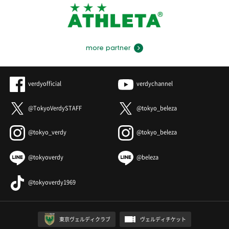
more partner
verdyofficial
verdychannel
@TokyoVerdySTAFF
@tokyo_beleza
@tokyo_verdy
@tokyo_beleza
@tokyoverdy
@beleza
@tokyoverdy1969
東京ヴェルディクラブ
ヴェルディチケット