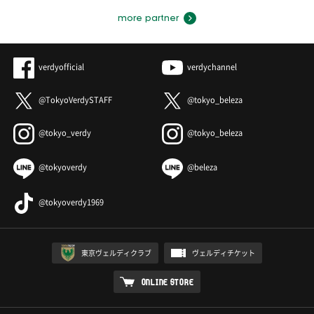
more partner
verdyofficial
verdychannel
@TokyoVerdySTAFF
@tokyo_beleza
@tokyo_verdy
@tokyo_beleza
@tokyoverdy
@beleza
@tokyoverdy1969
東京ヴェルディクラブ
ヴェルディチケット
ONLINE STORE