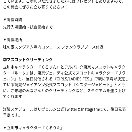
しています。ご参加いただきました方にはプレゼントもありますので、
この機会にぜひお立ち寄りください！
▼
開催時間
先行入場開始～試合開始まで
▼
開催場所
味の素スタジアム場内コンコース
ファンクラブブース付近
②マスコットグリーティング
立川市キャラクター『くるりん』とアルバルク東京マスコットキャラク
ター『ルーク』は、東京ヴェルディ公式マスコットキャラクター『リヴ
ェルン』と、当日開催される『
GIRLS/LADIES FES.
』で既に来場が決定し
ている読売ジャイアンツ公式マスコット『シスタージャビット』ととも
に、ご来場のみなさんとのグリーティングなど、スタジアムを盛り上げ
てくれます！
詳細スケジュールはリヴェルン公式
Twitter
と
Instagram
にて、後日発表
予定です。
▼
立川市キャラクター『くるりん』