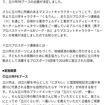
て、立川市
PR
ブースの出展が決定しました。
さらに立川市に所縁のあるマスコットキャラクターということで、立川
市より立川市キャラクター『くるりん』、また立川プロスポーツ連絡会
（
※
）を通じて、日頃から東京ヴェルディと東京ヴェルディビーチサッ
カーチームがホームタウン活動をご一緒しているアルバルク東京（男子
プロバスケットボール
B
リーグ・
B1
）よりマスコットキャラクター『ルー
ク』の来場が決定しましたのでお知らせします。
※
立川プロスポーツ連絡会とは
…
立川市のスポーツによるまちづくり、地域経済の振興に尽力するととも
に、子どもたちの笑顔のために相互協力していくことを目的に立川市を
拠点として活躍するプロスポーツ
6
団体で
2018
年に設立された団体。
■
実施概要
①立川市
PR
ブース
立川市は、JR立川駅を中心とした『にぎわい』と国営昭和記念公園や多
摩川に代表される豊かな自然がもたらす『やすらぎ』が共存する街で
す。そんな立川市のブランドメッセージは『立川くらいが、一番い
い』。そんな立川市の魅力を皆さんに知っていただくとともに、皆さん
にとっての『立川くらいが、一番いい』を教えていただく企画をご用意