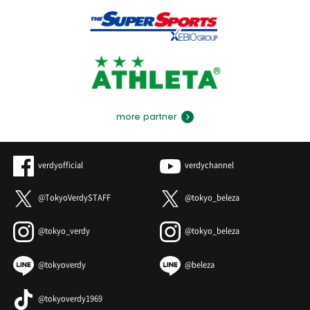
more partner
verdyofficial
verdychannel
@TokyoVerdySTAFF
@tokyo_beleza
@tokyo_verdy
@tokyo_beleza
@tokyoverdy
@beleza
@tokyoverdy1969