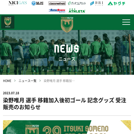
日テレ・
東京ベレーザ
NEWS
ニュース
HOME
ニュース一覧
染野唯月 選手 移籍加入後初ゴール 記念グッズ 受注販売のお知らせ
2023.07.18
染野唯月 選手 移籍加入後初ゴール 記念グッズ 受注
販売のお知らせ