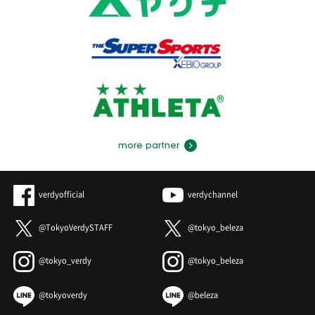
more partner
verdyofficial
verdychannel
@TokyoVerdySTAFF
@tokyo_beleza
@tokyo_verdy
@tokyo_beleza
@tokyoverdy
@beleza