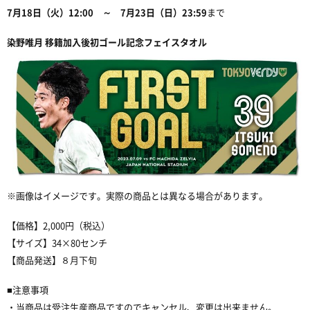
7
月
18
日（火）
12:00
～
7
月
23
日（日）
23:
59
まで
染野唯月
移籍加入後初ゴール記念フェイスタオル
※
画像はイメージです。実際の商品とは異なる場合があります。
【価格】
2,000
円（税込）
【サイズ】
34×80
センチ
【商品発送】８月下旬
■
注意事項
・当商品は受注生産商品ですのでキャンセル、変更は出来ません。