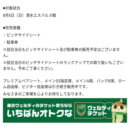
■
対象試合
8
月
6
日（日）清水エスパルス戦
■
完売席種
・ピッチサイドシート
・駐車券
※
試合当日もピッチサイドシート及び駐車券の販売予定はございませ
ん。
※
試合当日のピッチサイドシートのランクアップでの取り扱いもござい
ません。予めご了承ください。
プレミアムペアシート、メイン
SS
指定席、メイン
A
席、バック
B
席、ホー
ム自由席、ビジター自由席は引き続き販売中です。
みなさまのご来場を心よりお待ちしております。