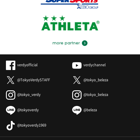
more partner
verdyofficial
verdychannel
@TokyoVerdySTAFF
@tokyo_beleza
@tokyo_verdy
@tokyo_beleza
@tokyoverdy
@beleza
@tokyoverdy1969