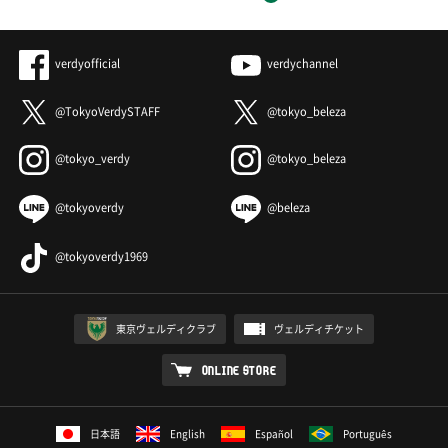
verdyofficial
verdychannel
@TokyoVerdySTAFF
@tokyo_beleza
@tokyo_verdy
@tokyo_beleza
@tokyoverdy
@beleza
@tokyoverdy1969
東京ヴェルディクラブ
ヴェルディチケット
ONLINE STORE
日本語
English
Español
Português