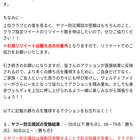
す。
ちなみに…
上位クラブとの差を見ると、ヤフー防災模試の受験はもちろんのこと、
クラブ指定ツイートのリツイート数を伸ばしたいので、ぜひご協力くだ
さい！！
※
引用リツイートは勝ち点の対象外
となりますので、リツイートでのご
協力をお願いいたします。
引き続きのお願いになりますが、皆さんのアクションが直接結果に反映
されるので、より多くの勝ち点を獲得するために、ご自身だけでなく、
ご家族・ご友人といった周りの方々にも呼び掛けし、ヴェルディファミ
リーがさらに一丸となって協力してアクションを積み重ね、少しでも東
京ヴェルディを上位に押し上げられるよう一緒に楽しみながら頑張りま
しょう！！
以下に記載の勝ち点を獲得するアクションをお忘れなく！！
１．ヤフー防災模試の受験結果
：～59点以下 勝ち点1、60～79点：勝ち
点2、80点以上～：勝ち点3
※ヤフー防災模試は複数回受験することで防災知識が定着し、クラブの