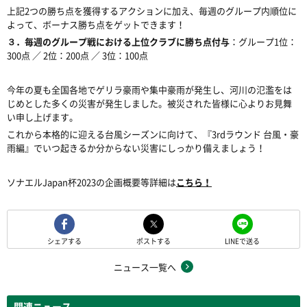
上記2つの勝ち点を獲得するアクションに加え、毎週のグループ内順位に
よって、ボーナス勝ち点をゲットできます！
３．
毎週のグループ戦における上位クラブに勝ち点付与
：グループ1位：
300点 ／ 2位：200点 ／ 3位：100点
今年の夏も全国各地でゲリラ豪雨や集中豪雨が発生し、河川の氾濫をは
じめとした多くの災害が発生しました。被災された皆様に心よりお見舞
い申し上げます。
これから本格的に迎える台風シーズンに向けて、『3rdラウンド 台風・豪
雨編』でいつ起きるか分からない災害にしっかり備えましょう！
ソナエルJapan杯2023の企画概要等詳細は
こちら！
シェアする
ポストする
LINEで送る
ニュース一覧へ
関連ニュース