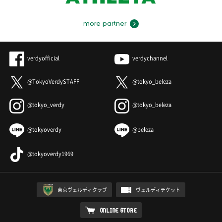
more partner
verdyofficial
verdychannel
@TokyoVerdySTAFF
@tokyo_beleza
@tokyo_verdy
@tokyo_beleza
@tokyoverdy
@beleza
@tokyoverdy1969
東京ヴェルディクラブ
ヴェルディチケット
ONLINE STORE