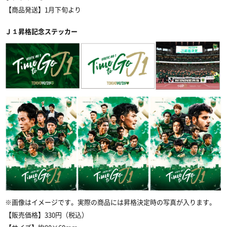
【商品発送】
1
月下旬より
Ｊ１
昇格記念ステッカー
※
画像はイメージです。実際の商品には昇格決定時の写真が入ります。
【販売価格】
330
円（税込）