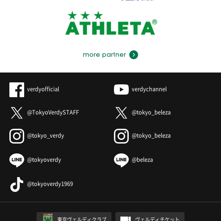
more partner
verdyofficial
verdychannel
@TokyoVerdySTAFF
@tokyo_beleza
@tokyo_verdy
@tokyo_beleza
@tokyoverdy
@beleza
@tokyoverdy1969
東京ヴェルディクラブ
ヴェルディチケット