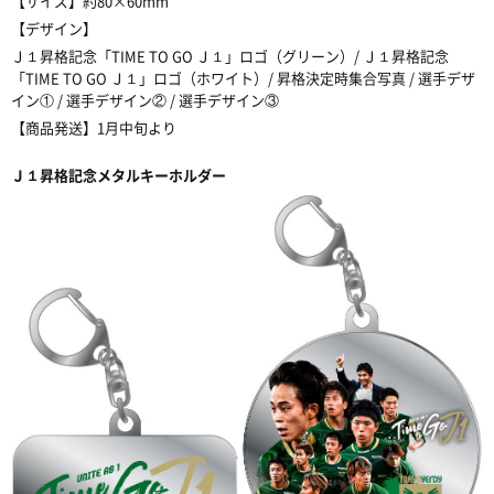
【サイズ】約
80×60mm
【デザイン】
Ｊ１
昇格記念「
TIME TO GO Ｊ１
」ロゴ（グリーン）/ Ｊ１昇格記念
「
TIME TO GO Ｊ１
」ロゴ（ホワイト）
/
昇格決定時集合写真
/
選手デザ
イン①
/
選手デザイン②
/
選手デザイン③
【商品発送】
1
月中旬より
Ｊ１
昇格記念メタルキーホルダー