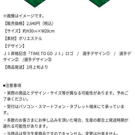
※
画像はイメージです。
【販売価格】
2,640
円（税込）
【サイズ】約
H30
㎝
×W20cm
【素材】ポリエステル
【デザイン】
Ｊ１
昇格記念「
TIME TO GO Ｊ１
」ロゴ
/
選手デザイン①
/
選手デ
ザイン②
/
選手デザイン③
【商品発送】
2
月上旬より
■
注意事項
・実際の商品とデザイン・サイズ等が異なる可能性があります。予めご
了承ください。
・受付はパソコン・スマートフォン・タブレット端末にて承っていま
す。
・多数のお客さまにお申し込みを頂いた場合、生産の都合上発送時期が
遅れる可能性があります。
・当商品は受注生産商品ですのでキャンセル、変更は出来ません。