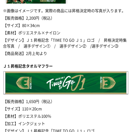
※
画像はイメージです。実際の商品には昇格決定時の写真が入ります。
【販売価格】
2,200
円（税込）
【サイズ】
80×34cm
【素材】ポリエステル
×
ナイロン
【デザイン】Ｊ１昇格記念「
TIME TO GO Ｊ１
」ロゴ
/
昇格決定時集
合写真
/
選手デザイン①
/
選手デザイン②
/
選手デザイン③
【商品発送】
2
月上旬より
Ｊ１
昇格記念タオルマフラー
【販売価格】
1,650
円（税込）
【サイズ】
110×20cm
【素材】ポリエステル
100
％
【加工】インクジェット
【デザイン】Ｊ１
昇格記念「
TIME TO GO Ｊ１
」ロゴ