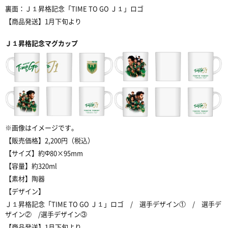
裏面：Ｊ１
昇格記念「
TIME TO GO Ｊ１
」ロゴ
【商品発送】
1
月下旬より
Ｊ１
昇格記念マグカップ
※
画像はイメージです。
【販売価格】
2,200
円（税込）
【サイズ】約
Φ80×95mm
【容量】約
320ml
【素材】陶器
【デザイン】
Ｊ１
昇格記念「
TIME TO GO Ｊ１
」ロゴ
/
選手デザイン①
/
選手デ
ザイン②
/
選手デザイン③
【商品発送】
1
月下旬より