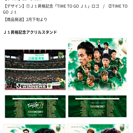
【デザイン】①Ｊ１
昇格記念「
TIME TO GO Ｊ１
」ロゴ
/
②
TIME TO
GO Ｊ１
【商品発送】
2
月下旬より
Ｊ１
昇格記念アクリルスタンド