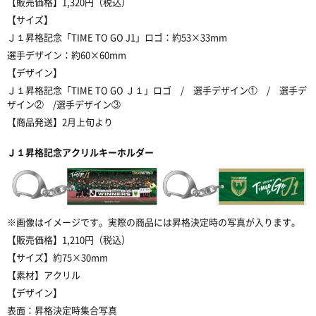
【販売価格】
1,320
円（税込）
【サイズ】
Ｊ１昇格記念「
TIME TO GO J1
」ロゴ：約
53×33mm
選手デザイン：約
60×60mm
【デザイン】
Ｊ１
昇格記念「
TIME TO GO Ｊ１
」ロゴ
/
選手デザイン①
/
選手デ
ザイン②
/
選手デザイン③
【商品発送】
2
月上旬より
Ｊ１
昇格記念アクリルキーホルダー
※
画像はイメージです。実際の商品には昇格決定時の写真が入ります。
【販売価格】
1,210
円（税込）
【サイズ】約
75×30mm
【素材】アクリル
【デザイン】
表面：昇格決定時集合写真