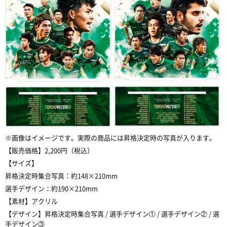
※
画像はイメージです。実際の商品には昇格決定時の写真が入ります。
【販売価格】
2,200
円（税込）
【サイズ】
昇格決定時集合写真：約
148×210mm
選手デザイン：約
190×210mm
【素材】アクリル
【デザイン】昇格決定時集合写真
/
選手デザイン①
/
選手デザイン②
/
選
手デザイン③