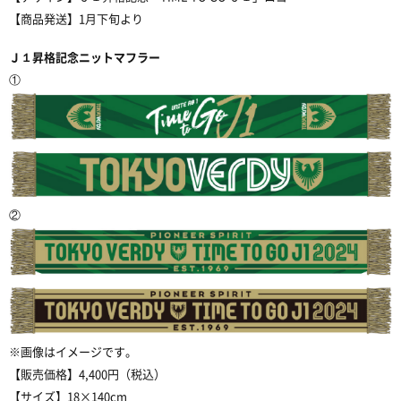
【商品発送】
1
月下旬より
Ｊ１
昇格記念ニットマフラー
①
②
※
画像はイメージです。
【販売価格】
4,400
円（税込）
【サイズ】
18×140cm