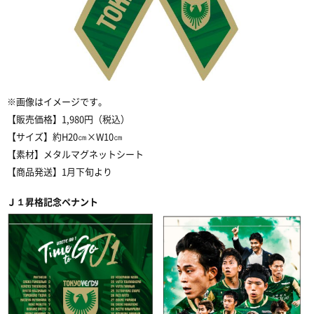
※
画像はイメージです。
【販売価格】
1,980
円（税込）
【サイズ】約
H20
㎝
×W10
㎝
【素材】メタルマグネットシート
【商品発送】
1
月下旬より
Ｊ１
昇格記念ペナント