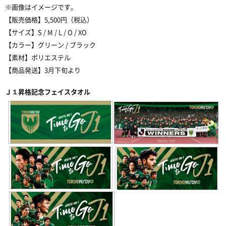
※
画像はイメージです。
【販売価格】
5,500
円（税込）
【サイズ】
S / M / L / O / XO
【カラー】グリーン
/
ブラック
【素材】ポリエステル
【商品発送】
3
月下旬より
Ｊ１
昇格記念フェイスタオル