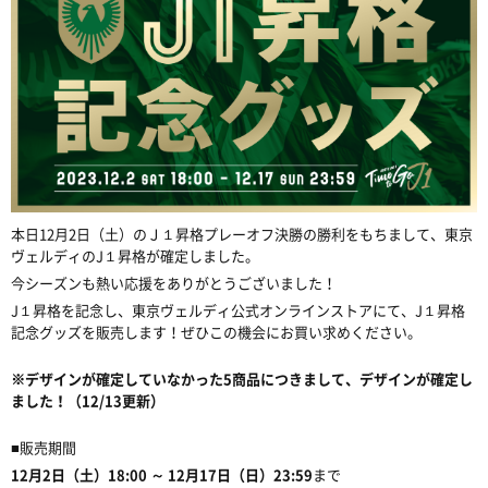
本日
12
月
2
日（土）のＪ１昇格プレーオフ決勝の勝利をもちまして、東京
ヴェルディの
J
１昇格が確定しました。
今シーズンも熱い応援をありがとうございました！
J
１昇格を記念し、東京ヴェルディ公式オンラインストアにて、
J
１昇格
記念グッズを販売します！ぜひこの機会にお買い求めください。
※
デザインが確定していなかった5商品につきまして、デザインが確定し
ました！（12/13更新）
■
販売期間
12
月
2
日（土）18:00
～
12
月
17
日（日）
23:59
まで