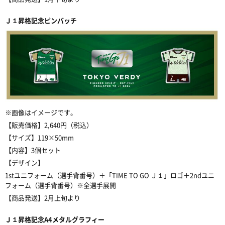
Ｊ１
昇格記念ピンバッチ
※
画像はイメージです。
【販売価格】
2,640
円（税込）
【サイズ】
119×50mm
【内容】
3
個セット
【デザイン】
1st
ユニフォーム（選手背番号）＋「
TIME TO GO Ｊ１
」ロゴ＋
2nd
ユニ
フォーム（選手背番号）
※
全選手展開
【商品発送】
2
月上旬より
Ｊ１
昇格記念
A4
メタルグラフィー