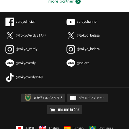
more partner
verdyofficial
verdychannel
@TokyoVerdySTAFF
@tokyo_beleza
@tokyo_verdy
@tokyo_beleza
@tokyoverdy
@beleza
@tokyoverdy1969
東京ヴェルディクラブ
ヴェルディチケット
ONLINE STORE
日本語
English
Español
Português