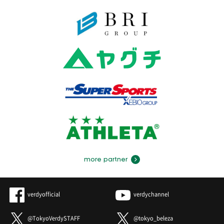
more partner
verdyofficial
verdychannel
@TokyoVerdySTAFF
@tokyo_beleza