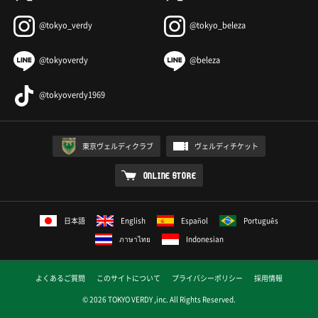
@tokyo_verdy
@tokyo_beleza
@tokyoverdy
@beleza
@tokyoverdy1969
東京ヴェルディクラブ
ヴェルディチケット
ONLINE STORE
日本語
English
Español
Português
ภาษาไทย
Indonesian
よくあるご質問
このサイトについて
プライバシーポリシー
採用情報
© 2026 TOKYO VERDY ,inc. All Rights Reserved.