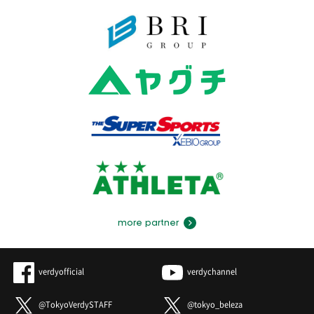
more partner
verdyofficial
verdychannel
@TokyoVerdySTAFF
@tokyo_beleza