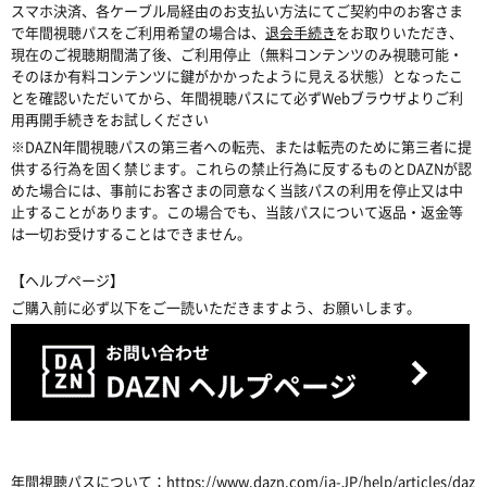
スマホ決済、各ケーブル局経由のお支払い方法にてご契約中のお客さま
で年間視聴パスをご利用希望の場合は、
退会手続き
をお取りいただき、
現在のご視聴期間満了後、ご利用停止（無料コンテンツのみ視聴可能・
そのほか有料コンテンツに鍵がかかったように見える状態）となったこ
とを確認いただいてから、年間視聴パスにて必ずWebブラウザよりご利
用再開手続きをお試しください
※DAZN年間視聴パスの第三者への転売、または転売のために第三者に提
供する行為を固く禁じます。これらの禁止行為に反するものとDAZNが認
めた場合には、事前にお客さまの同意なく当該パスの利用を停止又は中
止することがあります。この場合でも、当該パスについて返品・返金等
は一切お受けすることはできません。
【ヘルプページ】
ご購入前に必ず以下をご一読いただきますよう、お願いします。
年間視聴パスについて：
https://www.dazn.com/ja-JP/help/articles/daz