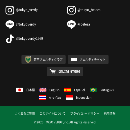
@tokyo_verdy
@tokyo_beleza
@tokyoverdy
@beleza
@tokyoverdy1969
東京ヴェルディクラブ
ヴェルディチケット
ONLINE STORE
日本語
English
Español
Português
ภาษาไทย
Indonesian
よくあるご質問
このサイトについて
プライバシーポリシー
採用情報
© 2026 TOKYO VERDY ,inc. All Rights Reserved.