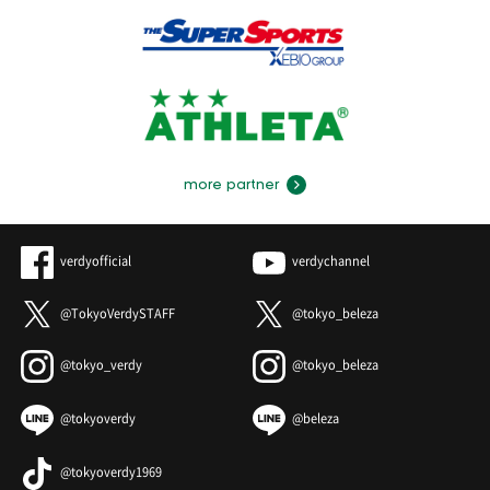
more partner
verdyofficial
verdychannel
@TokyoVerdySTAFF
@tokyo_beleza
@tokyo_verdy
@tokyo_beleza
@tokyoverdy
@beleza
@tokyoverdy1969