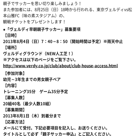
親子でサッカーを思い切り楽しみましょう！
また参加者には、8月25日（日）18時から行われる、東京ヴェルディvs松
本山雅FC（味の素スタジアム）の、
観戦チケットをプレゼントします！
●「ヴェルディ早朝親子サッカー」募集要項
【日時】
2013年8月4日（日）7：40～8：50（開始時間は予定）※雨天中止
【場所】
ヴェルディグラウンド（NEW人工芝！）
※アクセスは以下のページをご覧下さい。
http://www.verdy.co.jp/club/about/club-house-access.html
【参加対象】
幼児～3年生までの男女親子ペア
【内容】
トレーニング35分 ゲーム35分予定
【募集人数】
20組40名（最少人数10組）
【募集期間】
2013年8月1日（木）到着分まで
【応募方法】
メールにて受付。下記必要項目を記入し、お送りください。
タイトルとして必ず「親子サッカー申込」とご記入ください。