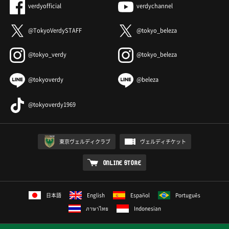
verdyofficial
verdychannel
@TokyoVerdySTAFF
@tokyo_beleza
@tokyo_verdy
@tokyo_beleza
@tokyoverdy
@beleza
@tokyoverdy1969
東京ヴェルディクラブ
ヴェルディチケット
ONLINE STORE
日本語
English
Español
Português
ภาษาไทย
Indonesian