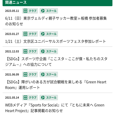
関連ニュース
2023.05.11
クラブ
スクール
6/11（日）東京ヴェルディ親子サッカー教室㏌板橋 参加者募集
のお知らせ
2023.01.27
クラブ
スクール
1/21（土）文京区ユニバーサルスポーツフェスタ参加レポート
2021.12.03
クラブ
スクール
【SDGs】スポーツ庁企画『ここスタ～ここが僕・私たちのスタ
ジアム～』への協力について
2021.06.09
クラブ
スクール
【SDGs】障がいのある方が試合観戦を楽しめる『Green Heart
Room』運用レポート
2021.05.14
クラブ
スクール
WEBメディア『Sports for Social』にて『ともに未来へ Green
Heart Project』記事掲載のお知らせ