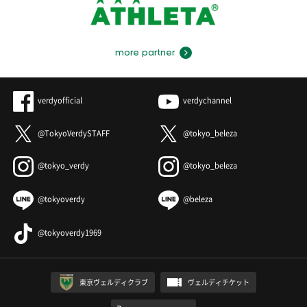
more partner
verdyofficial
verdychannel
@TokyoVerdySTAFF
@tokyo_beleza
@tokyo_verdy
@tokyo_beleza
@tokyoverdy
@beleza
@tokyoverdy1969
東京ヴェルディクラブ
ヴェルディチケット