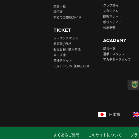
クラブ情報
試合一覧
スタジアム
順位表
観戦マナー
初めての観戦ガイド
ボランティア
公認支部
TICKET
シーズンチケット
ACADEMY
座席図 / 価格
試合一覧
販売日程 / 購入方法
選手・スタッフ
車いす席
アカデミースタッフ
各種チケット
BUY TICKETS（ENGLISH）
日本語
よくあるご質問
このサイトについて
プラ