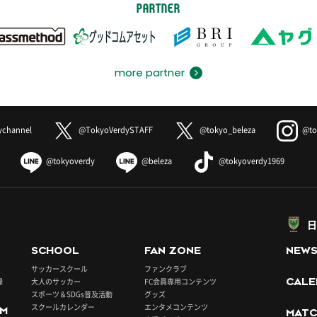
PARTNER
more partner
ychannel
@TokyoVerdySTAFF
@tokyo_beleza
@to
@tokyoverdy
@beleza
@tokyoverdy1969
日
SCHOOL
FAN ZONE
NEW
サッカースクール
ファンクラブ
録
大人のサッカー
FC会員専用コンテンツ
CALE
スポーツ＆SDGs普及活動
グッズ
スクールカレンダー
エンタメコンテンツ
UM
MATC