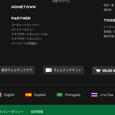
応援プログラム
試合一覧
HOMETOWN
順位表
PARTNER
TICK
コーポレートパートナー
シーズン
パートナーメニュー
座席図／
クラブサポートカンパニーとは
販売日程 
クラブサポートカンパニー
パートナーとの取組み
東京ヴェルディクラブ
ヴェルディチケット
ONLINE 
English
Español
Português
ภาษาไทย
イバシーポリシー
採用情報