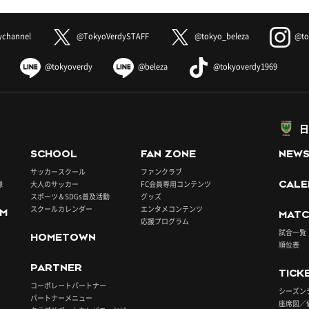
ychannel
@TokyoVerdySTAFF
@tokyo_beleza
@to
@tokyoverdy
@beleza
@tokyoverdy1969
日
SCHOOL
FAN ZONE
NEW
サッカースクール
ファンクラブ
録
大人のサッカー
FC会員専用コンテンツ
CALE
スポーツ＆SDGs普及活動
グッズ
スクールカレンダー
エンタメコンテンツ
UM
MATC
応援プログラム
試合一覧
HOMETOWN
順位表
PARTNER
TICK
コーポレートパートナー
シーズン
パートナーメニュー
座席図／