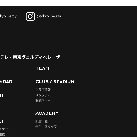
kyo_verdy
@tokyo_beleza
テレ・東京ヴェルディベレーザ
S
TEAM
NDAR
CLUB / STADIUM
クラブ情報
H
スタジアム
観戦マナー
ACADEMY
ET
試合一覧
選手・スタッフ
チケット
価格