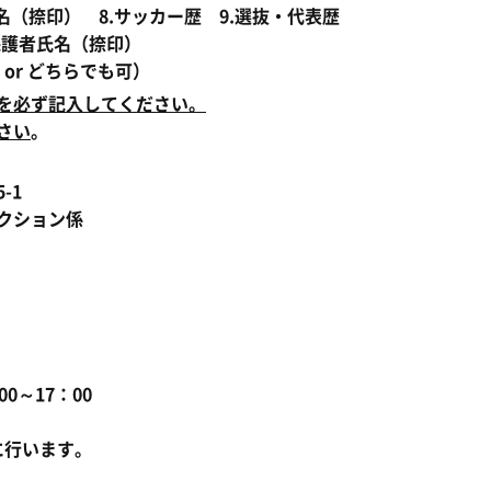
名（捺印） 8.サッカー歴 9.選抜・代表歴
2.保護者氏名（捺印）
日 or どちらでも可）
を必ず記入してください。
さい
。
-1
クション係
0～17：00
）に行います。