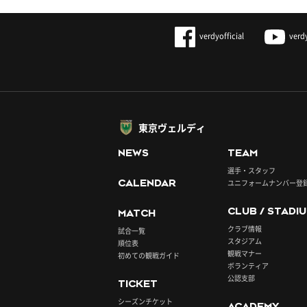
verdyofficial
verd
東京ヴェルディ
NEWS
TEAM
選手・スタッフ
CALENDAR
ユニフォームナンバー登
CLUB / STADI
MATCH
クラブ情報
試合一覧
スタジアム
順位表
観戦マナー
初めての観戦ガイド
ボランティア
公認支部
TICKET
シーズンチケット
ACADEMY