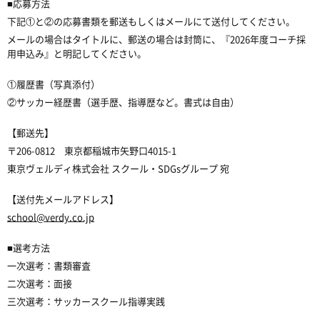
■応募方法
下記①と②の応募書類を郵送もしくはメールにて送付してください。
メールの場合はタイトルに、郵送の場合は封筒に、『2026年度コーチ採
用申込み』と明記してください。
①履歴書（写真添付）
②サッカー経歴書（選手歴、指導歴など。書式は自由）
【郵送先】
〒206-0812 東京都稲城市矢野口4015-1
東京ヴェルディ株式会社 スクール・SDGsグループ 宛
【送付先メールアドレス】
school@verdy.co.jp
■選考方法
一次選考：書類審査
二次選考：面接
三次選考：サッカースクール指導実践