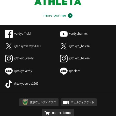
more partner
verdyofficial
verdychannel
@TokyoVerdySTAFF
@tokyo_beleza
@tokyo_verdy
@tokyo_beleza
@tokyoverdy
@beleza
@tokyoverdy1969
東京ヴェルディクラブ
ヴェルディチケット
ONLINE STORE