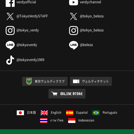
verdyofficial
verdychannel
@TokyoVerdySTAFF
@tokyo_beleza
@tokyo_verdy
@tokyo_beleza
@tokyoverdy
@beleza
@tokyoverdy1969
東京ヴェルディクラブ
ヴェルディチケット
ONLINE STORE
日本語
English
Español
Português
ภาษาไทย
Indonesian