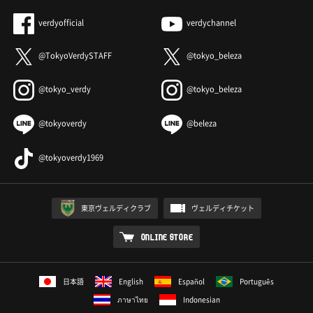
verdyofficial
verdychannel
@TokyoVerdySTAFF
@tokyo_beleza
@tokyo_verdy
@tokyo_beleza
@tokyoverdy
@beleza
@tokyoverdy1969
東京ヴェルディクラブ
ヴェルディチケット
ONLINE STORE
日本語
English
Español
Português
ภาษาไทย
Indonesian