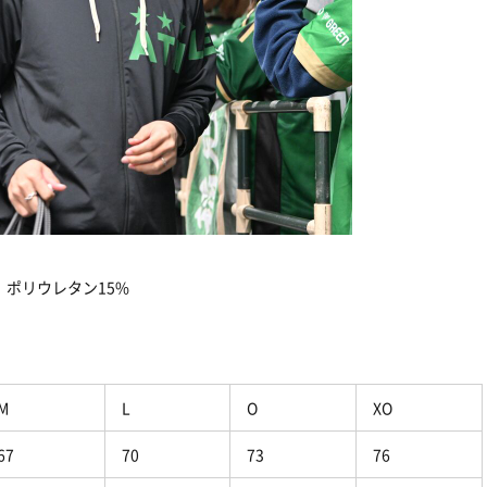
、ポリウレタン15%
M
L
O
XO
67
70
73
76