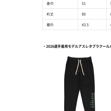
身巾
51
裄丈
80
裾巾
43.5
・2026選手着用モデルアスレタプラクール