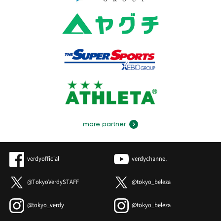
more partner
verdyofficial
verdychannel
@TokyoVerdySTAFF
@tokyo_beleza
@tokyo_verdy
@tokyo_beleza