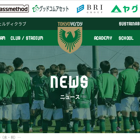
ェルディクラブ
SUSTAINAB
EAM
CLUB / STADIUM
ACADEMY
SCHOOL
NEWS
ニュース
【イベントレポート】4/29（水・祝）鹿島アントラーズ戦『クラスメソッドDAY』開催のご報告