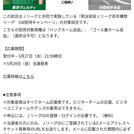
この試合はＪリーグと共同で実施している『明治安田Ｊリーグ百年構想
リーグ GW招待キャンペーン』の対象試合です。
こちらの招待対象席種は『バックホーム自由』、『ゴール裏ホーム自
由』（選択は不可）となります。
【応募期間】
受付中～5月27日（水）23:59締切
※5月29日（金）当選発表
応募詳細は
こちら
■注意事項
※対象座席はすべてホーム応援席です。ビジターチームの応援、ビジタ
ーユニフォームやグッズの着用はできません。
※申込には、ＪリーグIDの登録・ログインが必要です。（無料）
※当選者の方にのみ、ＪリーグIDにご登録されているEメールアドレスへ
チケット発券用のURLをお送りします。メールに記載された期間内に必ず