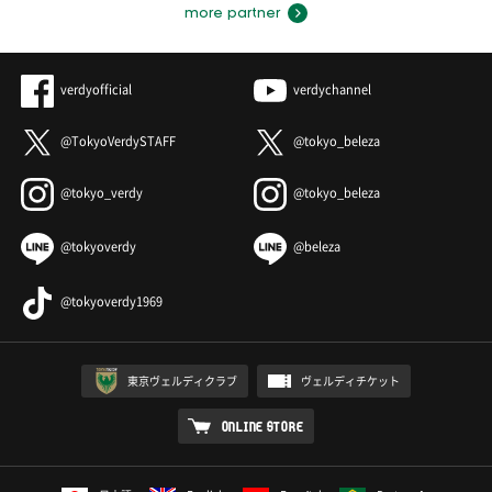
more partner
verdyofficial
verdychannel
@TokyoVerdySTAFF
@tokyo_beleza
@tokyo_verdy
@tokyo_beleza
@tokyoverdy
@beleza
@tokyoverdy1969
東京ヴェルディクラブ
ヴェルディチケット
ONLINE STORE