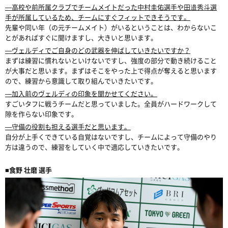
―高校や前所属クラブでチームメイトだった中村圭佑選手や田邉秀斗選
手が所属しているため、チームにすぐフィットできそうです。
先輩や同い年（の元チームメイト）がいるということは、わからないこ
とがあればすぐに聞けますし、大きいと思います。
―ヴェルディでご自身のどの武器を伸ばしていきたいですか？
まずは練習に慣れないといけないですし、強度の部分で動き続けること
が大事だと思います。まずはそこをやった上で得点が奪えると思います
ので、練習から意識して取り組んでいきたいです。
―加入前のヴェルディの印象を聞かせてください。
すごいタフに戦うチームだと思っていました。全員がハードワークして
隙を作らない印象です。
―守備の役割も担える選手だと思います。
自分が上手くできている自覚はないですし、チームによって守備のやり
方は違うので、練習をしていく中で適応していきたいです。
■食野 壮磨 選手