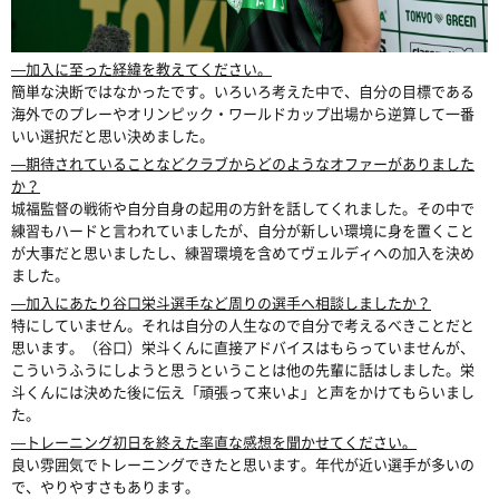
―加入に至った経緯を教えてください。
簡単な決断ではなかったです。いろいろ考えた中で、自分の目標である
海外でのプレーやオリンピック・ワールドカップ出場から逆算して一番
いい選択だと思い決めました。
―期待されていることなどクラブからどのようなオファーがありました
か？
城福監督の戦術や自分自身の起用の方針を話してくれました。その中で
練習もハードと言われていましたが、自分が新しい環境に身を置くこと
が大事だと思いましたし、練習環境を含めてヴェルディへの加入を決め
ました。
―加入にあたり谷口栄斗選手など周りの選手へ相談しましたか？
特にしていません。それは自分の人生なので自分で考えるべきことだと
思います。（谷口）栄斗くんに直接アドバイスはもらっていませんが、
こういうふうにしようと思うということは他の先輩に話はしました。栄
斗くんには決めた後に伝え「頑張って来いよ」と声をかけてもらいまし
た。
―トレーニング初日を終えた率直な感想を聞かせてください。
良い雰囲気でトレーニングできたと思います。年代が近い選手が多いの
で、やりやすさもあります。