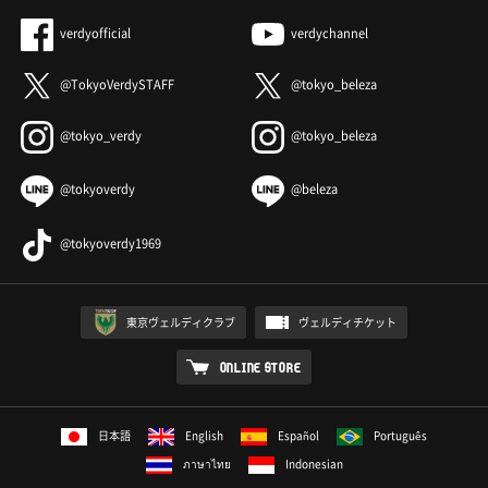
verdyofficial
verdychannel
@TokyoVerdySTAFF
@tokyo_beleza
@tokyo_verdy
@tokyo_beleza
@tokyoverdy
@beleza
@tokyoverdy1969
東京ヴェルディクラブ
ヴェルディチケット
ONLINE STORE
日本語
English
Español
Português
ภาษาไทย
Indonesian