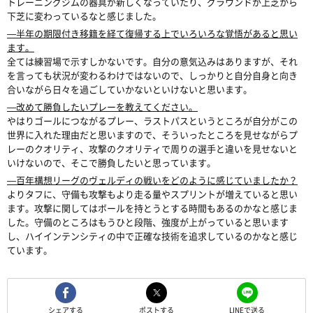
トレーニングジムの器具が新しくなっていたり、グラウンドが上芝から
下芝に変わっているなと感じました。
―半年の期限付き移籍を経て復帰する上でいろいろな覚悟があると思い
ます。
全ては練習場で示すしかないです。自分の意気込みはありますが、それ
を言っても状況が変わるわけではないので、しっかりと自分自身と向き
合いながら日々を過ごしていかないといけないと思います。
―改めて勝負したいプレーを教えてください。
やはりゴールにつながるプレー、ラストパスというところが自分がこの
世界に入れた理由だと思いますので、そういったところを見せながらプ
レーのクオリティ、攻撃のクオリティで周りの選手と違いを見せないと
いけないので、そこで勝負したいと思っています。
―百年構想リーグのヴェルディの戦いをどのように感じていましたか？
よりタフに、守備も攻撃もより走る量やスプリントが増えていると思い
ます。攻撃に関してはボールを持とうとする時間もあるのかなと感じま
した。守備のところはもうひと段階、強度が上がっていると思います
し、ハイインテンシティの中で正確な技術を追求しているのかなと感じ
ています。
シェアする
ポストする
LINEで送る