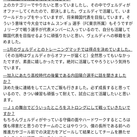
上のカテゴリーでやりたいと思っていましたし、その中でヴェルディが
オファーしてくれたので、即決しました。ヴェルディで活躍して、いま
ワールドカップをやっていますが、将来韓国代表を目指しています。そ
ういう意味で今大会ではキム スンギュ 選手（FC東京所属）もそうですが
Ｊリーグで戦う選手が代表メンバーに入っているので、自分も活躍して
韓国代表を目指せるように頑張りたいと思い、ヴェルディへの移籍を決
めました。
―1月のヴェルディとのトレーニングマッチでは得点を決めていました。
（その当時はヴェルディからオファーが届くと）全然思ってもいなかっ
たですが、素直に嬉しかったです。絶対に活躍してやろうという気持ち
でいます。
―加入にあたり高校時代の後輩である内田陽介選手に話を聞きました
か？
決めた後に連絡をして二人でご飯も行きました。必ず成長すると思って
いるので、きつい練習も頑張って耐えて、試合に出て活躍したいと思い
ます。
―Ｊ１の舞台でどういったところをストロングにして戦っていきたいで
すか？
もちろんヴェルディがやっている守備の面やハードワークするところは
僕も得意だと思うのでチームのことはやりつつ、僕の長所である前への
推進力やゴール前での決定力をアピールして結果としてチームを勝たせ