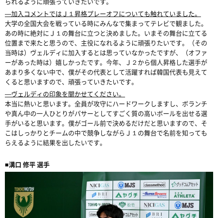
られるように頑張っていきたいです。
―加入コメントではＪ１昇格プレーオフについても触れていました。
大学の全国大会を戦っている時にみんなで集まってテレビで観ました。
あの時に絶対にＪ１の舞台に立つと決めました。いまその舞台に立てる
位置まで来たと思うので、主役になれるように頑張りたいです。（その
当時は）ヴェルディに加入するとは思っていなかったですが、（オファ
ーがあった時は）嬉しかったです。今年、Ｊ２から個人昇格した選手が
あまり多くない中で、僕がその代表として活躍すれば韓国代表も見えて
くると思いますので、頑張っていきたいです。
―ヴェルディの印象を聞かせてください。
本当に熱いと思います。全員が攻守にハードワークしますし、ボランチ
や真ん中の一人ひとりがパサーとしてすごく質の高いボールを出せる選
手がいると思います。僕がゴール前で決めるだけだと思いますので、そ
こはしっかりとチームの中で競争しながらＪ１の舞台で名前を知っても
らえるように結果を出したいです。
■溝口 修平 選手