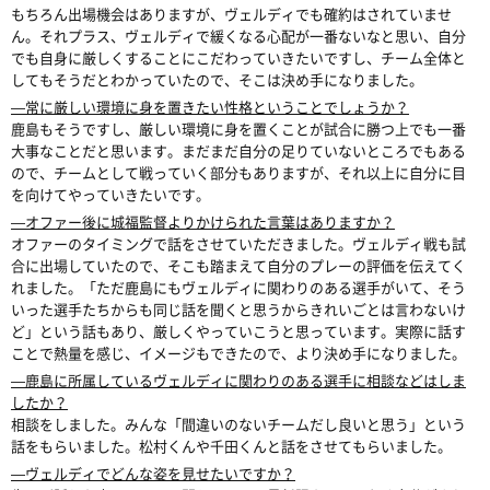
もちろん出場機会はありますが、ヴェルディでも確約はされていませ
ん。それプラス、ヴェルディで緩くなる心配が一番ないなと思い、自分
でも自身に厳しくすることにこだわっていきたいですし、チーム全体と
してもそうだとわかっていたので、そこは決め手になりました。
―常に厳しい環境に身を置きたい性格ということでしょうか？
鹿島もそうですし、厳しい環境に身を置くことが試合に勝つ上でも一番
大事なことだと思います。まだまだ自分の足りていないところでもある
ので、チームとして戦っていく部分もありますが、それ以上に自分に目
を向けてやっていきたいです。
―オファー後に城福監督よりかけられた言葉はありますか？
オファーのタイミングで話をさせていただきました。ヴェルディ戦も試
合に出場していたので、そこも踏まえて自分のプレーの評価を伝えてく
れました。「ただ鹿島にもヴェルディに関わりのある選手がいて、そう
いった選手たちからも同じ話を聞くと思うからきれいごとは言わないけ
ど」という話もあり、厳しくやっていこうと思っています。実際に話す
ことで熱量を感じ、イメージもできたので、より決め手になりました。
―鹿島に所属しているヴェルディに関わりのある選手に相談などはしま
したか？
相談をしました。みんな「間違いのないチームだし良いと思う」という
話をもらいました。松村くんや千田くんと話をさせてもらいました。
―ヴェルディでどんな姿を見せたいですか？