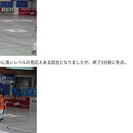
いに高いレベルの見応えある試合となりましたが、終了3分前に失点。