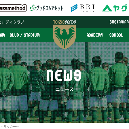
ェルディクラブ
SUSTAINAB
EAM
CLUB / STADIUM
ACADEMY
SCHOOL
NEWS
ニュース
3/9(日)23(日)東京ヴェルディサッカースクール早朝親子サッカー開催のお知らせ