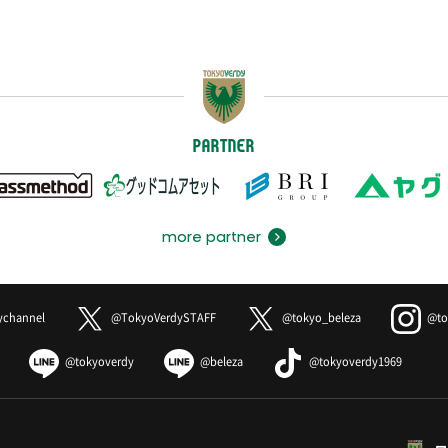
PARTNER
more partner
ychannel
@TokyoVerdySTAFF
@tokyo_beleza
@to
@tokyoverdy
@beleza
@tokyoverdy1969