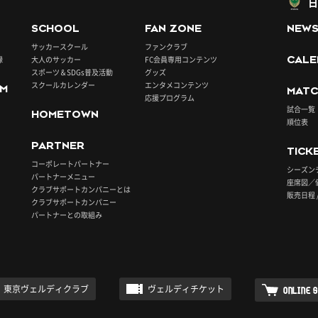
日
SCHOOL
FAN ZONE
NEW
サッカースクール
ファンクラブ
録
大人のサッカー
FC会員専用コンテンツ
CALE
スポーツ＆SDGs普及活動
グッズ
スクールカレンダー
エンタメコンテンツ
UM
MATC
応援プログラム
試合一覧
HOMETOWN
順位表
PARTNER
TICK
コーポレートパートナー
シーズン
パートナーメニュー
座席図／
クラブサポートカンパニーとは
販売日程 
クラブサポートカンパニー
パートナーとの取組み
東京ヴェルディクラブ
ヴェルディチケット
ONLINE 