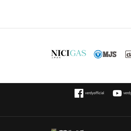
verdyofficial
verd