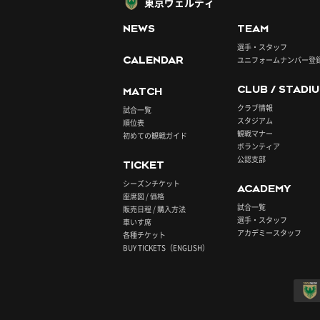
東京ヴェルディ
NEWS
TEAM
選手・スタッフ
CALENDAR
ユニフォームナンバー登
CLUB / STADI
MATCH
クラブ情報
試合一覧
スタジアム
順位表
観戦マナー
初めての観戦ガイド
ボランティア
公認支部
TICKET
シーズンチケット
ACADEMY
座席図 / 価格
試合一覧
販売日程 / 購入方法
選手・スタッフ
車いす席
アカデミースタッフ
各種チケット
BUY TICKETS（ENGLISH）