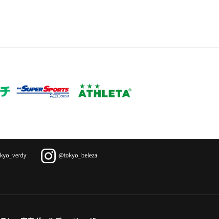
kyo_verdy
@tokyo_beleza