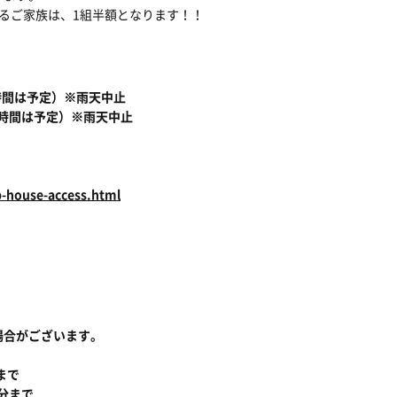
るご家族は、1組半額となります！！
！
始時間は予定）※雨天中止
開始時間は予定）※雨天中止
b-house-access.html
場合がございます。
まで
着分まで