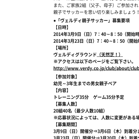
また、ご家族2組（父子、母子）ご参加され
親子でサッカーを思い切り楽しみましょう
●「ヴェルディ親子サッカー」募集要項
【日時】
2014年3月9日（日）7：40～8：50（開
2014年3月23日（日）7：40～8：50（
【場所】
ヴェルディグラウンド
（天然芝！）
※アクセスは以下のページをご覧下さい。
http://www.verdy.co.jp/club/about/clu
【参加対象】
幼児～3年生までの男女親子ペア
【内容】
トレーニング35分 ゲーム35分予定
【募集人数】
20組40名（最少人数10組）
※応募状況によっては、人数に変更がある
【募集期間】
3月9日（日）開催分⇒3月6日（木）到着分
3月23日（日）開催分⇒3月20日（木）到