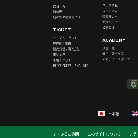
クラブ情報
試合一覧
スタジアム
順位表
観戦マナー
初めての観戦ガイド
ボランティア
公認支部
TICKET
シーズンチケット
ACADEMY
座席図 / 価格
試合一覧
販売日程 / 購入方法
選手・スタッフ
車いす席
アカデミースタッフ
各種チケット
BUY TICKETS（ENGLISH）
日本語
よくあるご質問
このサイトについて
プラ