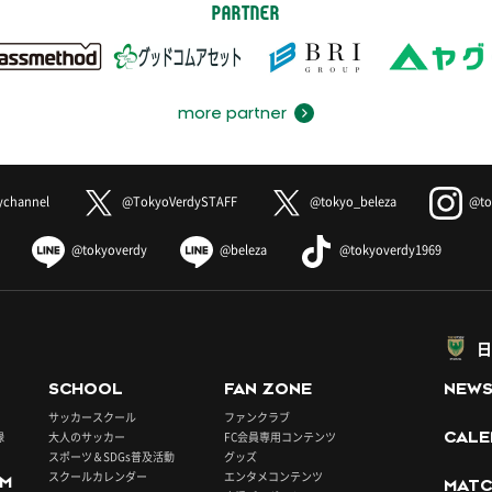
PARTNER
more partner
ychannel
@TokyoVerdySTAFF
@tokyo_beleza
@to
@tokyoverdy
@beleza
@tokyoverdy1969
日
SCHOOL
FAN ZONE
NEW
サッカースクール
ファンクラブ
録
大人のサッカー
FC会員専用コンテンツ
CALE
スポーツ＆SDGs普及活動
グッズ
スクールカレンダー
エンタメコンテンツ
UM
MATC