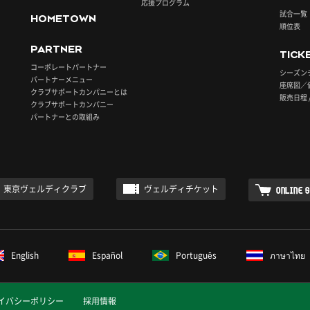
応援プログラム
試合一覧
HOMETOWN
順位表
PARTNER
TICK
コーポレートパートナー
シーズン
パートナーメニュー
座席図／
クラブサポートカンパニーとは
販売日程 
クラブサポートカンパニー
パートナーとの取組み
東京ヴェルディクラブ
ヴェルディチケット
ONLINE 
English
Español
Português
ภาษาไทย
イバシーポリシー
採用情報