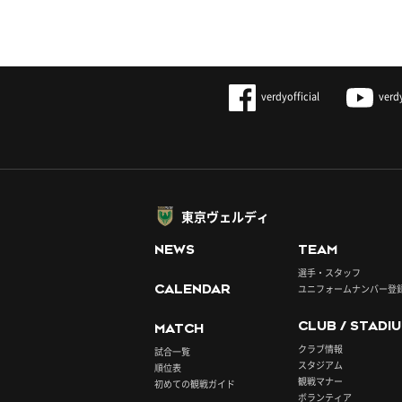
verdyofficial
verd
東京ヴェルディ
NEWS
TEAM
選手・スタッフ
CALENDAR
ユニフォームナンバー登
CLUB / STADI
MATCH
クラブ情報
試合一覧
スタジアム
順位表
観戦マナー
初めての観戦ガイド
ボランティア