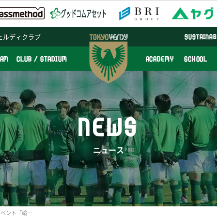
ェルディクラブ
SUSTAINAB
EAM
CLUB / STADIUM
ACADEMY
SCHOOL
NEWS
ニュース
多摩区観光協会設立記念イベント「輪ッ！和ッ！話ッ！多摩区の魅力大集合！にヴェルディ君が参加