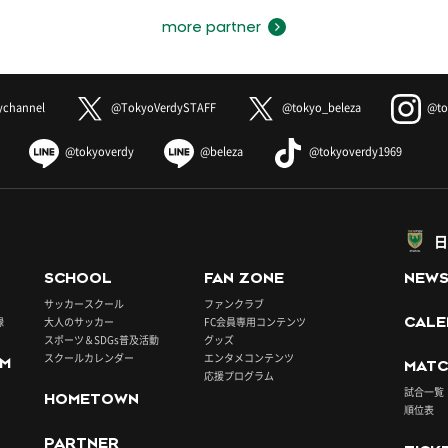
more partner
ychannel
@TokyoVerdySTAFF
@tokyo_beleza
@to
@tokyoverdy
@beleza
@tokyoverdy1969
日
SCHOOL
FAN ZONE
NEW
サッカースクール
ファンクラブ
録
大人のサッカー
FC会員専用コンテンツ
CALE
スポーツ＆SDGs普及活動
グッズ
スクールカレンダー
エンタメコンテンツ
UM
MATC
応援プログラム
試合一覧
HOMETOWN
順位表
PARTNER