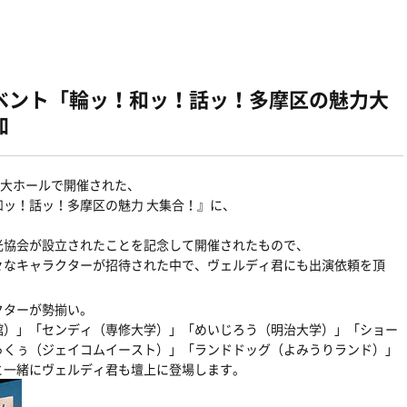
ベント「輪ッ！和ッ！話ッ！多摩区の魅力大
加
館大ホールで開催された、
ッ！話ッ！多摩区の魅力 大集合！』に、
光協会が設立されたことを記念して開催されたもので、
々なキャラクターが招待された中で、ヴェルディ君にも出演依頼を頂
クターが勢揃い。
館）」「センディ（専修大学）」「めいじろう（明治大学）」「ショー
っくぅ（ジェイコムイースト）」「ランドドッグ（よみうりランド）」
と一緒にヴェルディ君も壇上に登場します。