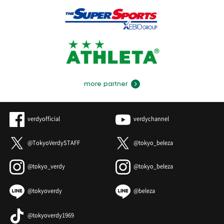
more partner
verdyofficial
verdychannel
@TokyoVerdySTAFF
@tokyo_beleza
@tokyo_verdy
@tokyo_beleza
@tokyoverdy
@beleza
@tokyoverdy1969