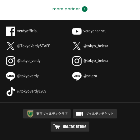
more partner
verdyofficial
verdychannel
@TokyoVerdySTAFF
@tokyo_beleza
@tokyo_verdy
@tokyo_beleza
@tokyoverdy
@beleza
@tokyoverdy1969
東京ヴェルディクラブ
ヴェルディチケット
ONLINE STORE