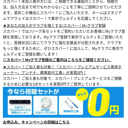
スカパー！未加入者の方には、ご視聴できる番組のことから、視聴方
法、加入方法まで何でもわからないことを丁寧にご説明させていただき
ます。是非この機会にスカパー！にご加入いただき、ホームはスタジア
ムでアウェイはスカパー！で東京ヴェルディを応援してください。
★あなたの加入がクラブを強くする!スカパー！Myクラブ登録
スカパー！ではJリーグ系セットをご契約いただいたお客様にMyクラブ登
録を実施しております。Myクラブ登録で東京ヴェルディをご登録いただ
くと、登録状況に応じてクラブに強化支援金が分配されます。クラブを
もっと強くするために、ぜひスカパー！に加入して、Myクラブに東京ヴ
ェルディをご登録お願いします！
◇スカパー！Myクラブ登録のご案内はこちらをご確認ください。
★スカパー！ご加入者も対象！『スカパー！プレミアムサービス専用チ
ューナー、アンテナ、標準取付工事』が実質0円！
スカパー！ご加入者も対象で、スカパー！プレミアムサービスをご視聴
するために必要な3点セットを実質0円でご提供しています。
お申込み、キャンペーンの詳細はこちら